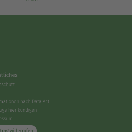
tliches
nschutz
rmationen nach Data Act
äge hier kündigen
essum
trag widerrufen