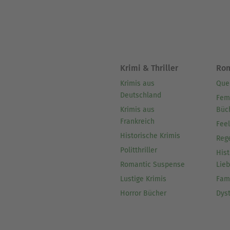
Krimi & Thriller
Ro
Krimis aus
Que
Deutschland
Fem
Krimis aus
Büc
Frankreich
Fee
Historische Krimis
Reg
Politthriller
Hist
Romantic Suspense
Lie
Lustige Krimis
Fam
Horror Bücher
Dys