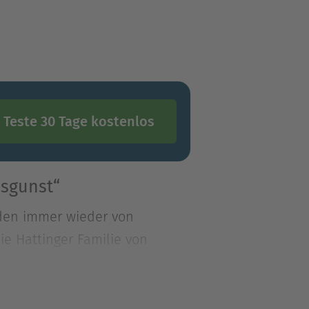
Teste 30 Tage kostenlos
ssgunst“
rden immer wieder von
ie Hattinger Familie von
rden immer wieder von
ie Hattinger Familie von