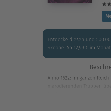
Me
Entdecke diesen und 500.000
Skoobe. Ab 12,99 € im Monat
Beschre
Anno 1622: Im ganzen Reich
marodierenden Truppen überr
Lind
Anno 1622: Im ganzen Reich
marodierenden Truppen überr