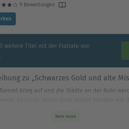
9 Bewertungen
rken
 weitere Titel mit der Flatrate von
.
ibung zu „Schwarzes Gold und alte Mi
 flammt Krieg auf und die Städte an der Ruhr we
ollt. Darunter leiden nicht zuletzt Händler wie d
Mehr lesen
 flammt Krieg auf und die Städte an der Ruhr we
ollt. Darunter leiden nicht zuletzt Händler wie d