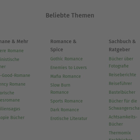
Beliebte Themen
mane & Mehr
Romance &
Sachbuch &
Spice
Ratgeber
ere Romane
Gothic Romance
Bücher über
inistische
Fotografie
her
Enemies to Lovers
Reiseberichte
l-Good-Romane
Mafia Romance
Reiseführer
ency Romane
Slow Burn
Romance
Bastelbücher
orische
besromane
Sports Romance
Bücher für die
Schwangerscha
iliensagas
Dark Romance
Achtsamkeits-
topie Bücher
Erotische Literatur
Bücher
Thermomix