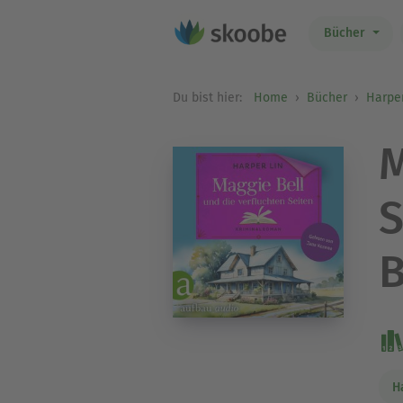
Bücher
Du bist hier:
Home
Bücher
Harper
M
S
B
H