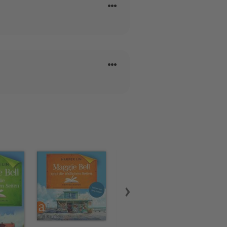
e nicht gerade liest oder
d Familie.