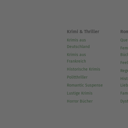
Krimi & Thriller
Ro
Krimis aus
Que
Deutschland
Fem
Krimis aus
Büc
Frankreich
Fee
Historische Krimis
Reg
Politthriller
Hist
Romantic Suspense
Lie
Lustige Krimis
Fam
Horror Bücher
Dys