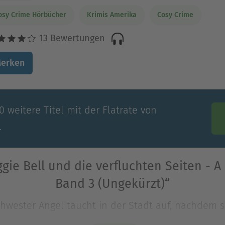
osy Crime Hörbücher
Krimis Amerika
Cosy Crime
13 Bewertungen
erken
 weitere Titel mit der Flatrate von
.
ie Bell und die verfluchten Seiten - A
Band 3 (Ungekürzt)“
wester Angel taucht in der Stadt auf, nachdem si
e gelebt hat, aus der sie nun entflohen ist. Ba