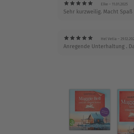
Über Harper Lin
Elke
– 11.01.2025
Sehr kurzweilig. Macht Spaß
Harper Lin ist USA Today-Bes
Krimis schreibt, geht sie g
Hel Vetia
– 29.12.20
Anregende Unterhaltung . D