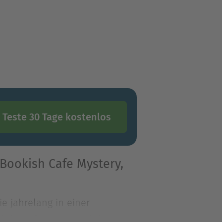
Teste 30 Tage kostenlos
 Bookish Cafe Mystery,
e jahrelang in einer
ld darauf kommt auch ihr