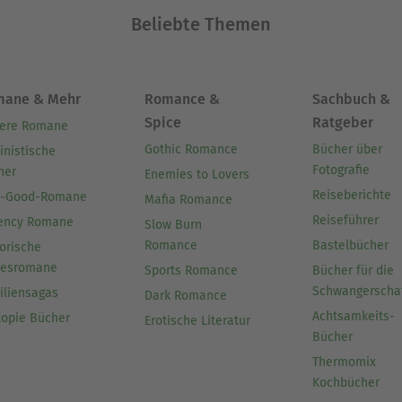
Beliebte Themen
mane & Mehr
Romance &
Sachbuch &
Spice
Ratgeber
ere Romane
Gothic Romance
Bücher über
inistische
Fotografie
her
Enemies to Lovers
Reiseberichte
l-Good-Romane
Mafia Romance
Reiseführer
ency Romane
Slow Burn
Romance
Bastelbücher
orische
besromane
Sports Romance
Bücher für die
Schwangerscha
iliensagas
Dark Romance
Achtsamkeits-
topie Bücher
Erotische Literatur
Bücher
Thermomix
Kochbücher