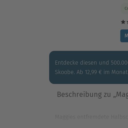
C
M
Entdecke diesen und 500.000
Skoobe. Ab 12,99 € im Monat
Beschreibung zu „Magg
Maggies entfremdete Halbsch
merkwürdigen Hippie-Kommun