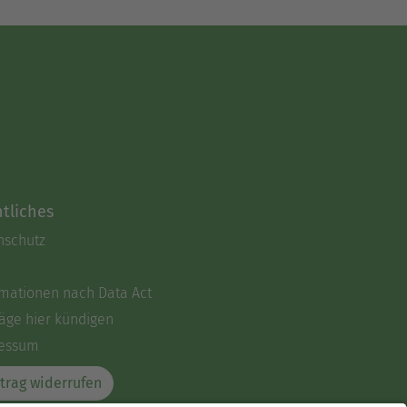
tliches
nschutz
rmationen nach Data Act
äge hier kündigen
essum
trag widerrufen