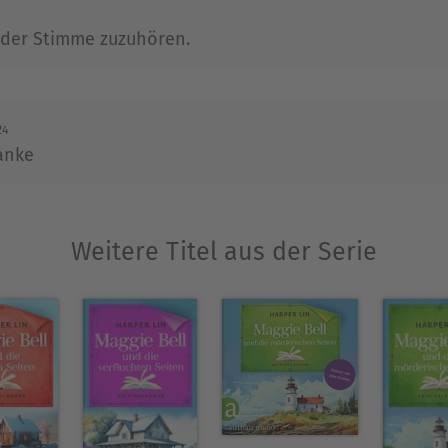
 der Stimme zuzuhören.
tsellerautorin mehrerer cosy Crime Serien.Wenn si
erne zum Yoga, wandert oder backt mit Freunden un
Ausblenden
24
anke
Weitere Titel aus der Serie