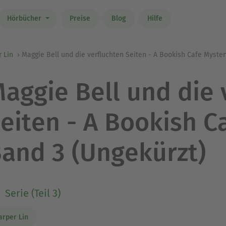
Hörbücher
Preise
Blog
Hilfe
 Lin
Maggie Bell und die verfluchten Seiten - A Bookish Cafe Myster
aggie Bell und die 
eiten - A Bookish C
and 3 (Ungekürzt)
Serie (Teil 3)
arper Lin