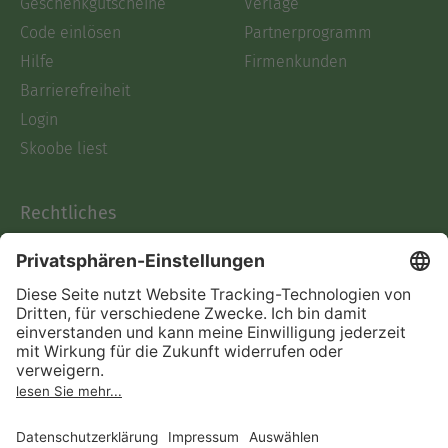
Geschenkgutscheine
Verlage
Code einlösen
Partnerprogramm
Hilfe
Firmenkunden
Barrierefreiheit
Login
Skoobe liest
Rechtliches
Datenschutz
AGB
Informationen nach Data
Act
Verträge hier kündigen
Impressum
Vertrag widerrufen