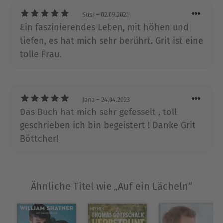
zuversichtlich nach vorn.Ihr Rat: »Lächeln Sie
Susi
– 02.09.2021
öfter – ein Lächeln kommt (fast) immer zurück.«
Ein faszinierendes Leben, mit höhen und
tiefen, es hat mich sehr berührt. Grit ist eine
Über Grit Boettcher
tolle Frau.
Grit Boettcher wurde 1938 in Berlin geboren. Sie
ist seit vielen Jahrzehnten eine Bekanntheit in
der deutschen Medienlandschaft, spielte an der
Seite von Joachim Fuchsberger und Heinz
Jana
– 24.04.2023
Rühmann. Ihren größten Erfolg feierte sie an der
Das Buch hat mich sehr gefesselt , toll
Seite von Harald Juhnke in »Ein verrücktes Paar«.
geschrieben ich bin begeistert ! Danke Grit
Heute lebt Grit Boettcher mit ihrer Familie in
Böttcher!
einem großen Haus bei München.
Ausblenden
Ähnliche Titel wie „Auf ein Lächeln“