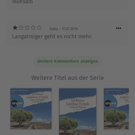
mühsam
ist das Buch nichts. Für alle anderen ist es
Fälle und können unabhängig voneinander
reinste Freude.
gelesen werden.
haka
– 17.07.2019
Über Gil Ribeiro
Langatmiger geht es nicht mehr.
Gil Ribeiro, geboren 1965 in Hamburg, landete
1988 während einer Interrailreise quer durch
Europa nur dank eines glücklichen Zufalls an der
Algarve und verliebte sich umgehend in die
Weitere Kommentare anzeigen
Herzlichkeit und Gastfreundschaft der
Portugiesen. Seitdem zieht es ihn immer wieder
Weitere Titel aus der Serie
in das kleine Städtchen Fuseta an der Ost-
Algarve, wo ihm die Idee zu »Lost in Fuseta« kam.
In seinem deutschen Leben ist Gil Ribeiro alias
Holger Karsten Schmidt seit vielen Jahren einer
der erfolgreichsten Drehbuchautoren
Deutschlands. Er lebt und arbeitet bei Stuttgart.
Ausblenden