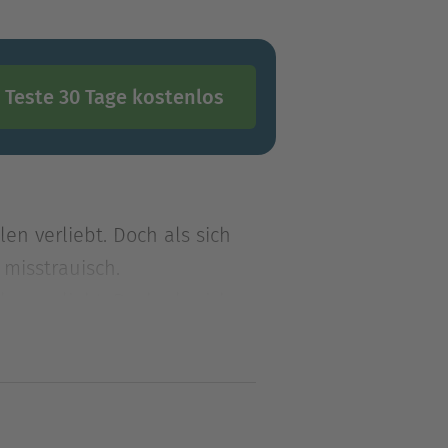
Teste 30 Tage kostenlos
len verliebt. Doch als sich
misstrauisch.
len verliebt. Doch als sich
isstrauisch. Hat sie ihn
isen Londons munkelt? Als
nt die Ehekrise am