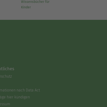
Wissensbücher für
Kinder
tliches
nschutz
rmationen nach Data Act
äge hier kündigen
essum