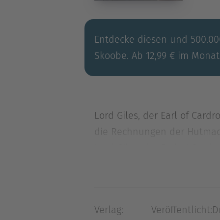
Entdecke diesen und 500.000
Skoobe. Ab 12,99 € im Monat
Lord Giles, der Earl of Cardr
die Rechnungen der Hutmach
Lord Giles, der Earl of Cardr
die Rechnungen der Hutmache
etwa nur wegen seines Reic
dann noch eine kostbare Hal
Verlag:
Veröffentlicht:
D
Grosvenor Square nicht mehr 