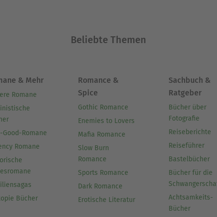
Beliebte Themen
mane & Mehr
Romance &
Sachbuch &
Spice
Ratgeber
ere Romane
Gothic Romance
Bücher über
inistische
Fotografie
her
Enemies to Lovers
Reiseberichte
l-Good-Romane
Mafia Romance
Reiseführer
ency Romane
Slow Burn
Romance
Bastelbücher
orische
besromane
Sports Romance
Bücher für die
Schwangerscha
iliensagas
Dark Romance
Achtsamkeits-
topie Bücher
Erotische Literatur
Bücher