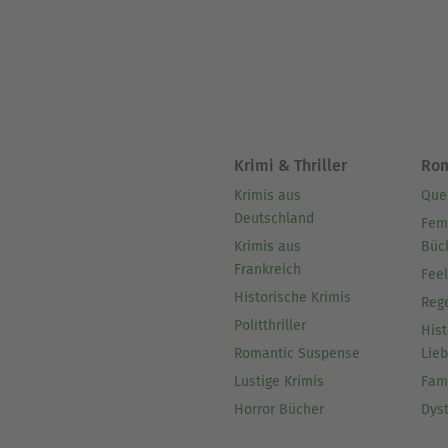
Krimi & Thriller
Ro
Krimis aus
Que
Deutschland
Fem
Krimis aus
Büc
Frankreich
Fee
Historische Krimis
Reg
Politthriller
Hist
Romantic Suspense
Lie
Lustige Krimis
Fam
Horror Bücher
Dys