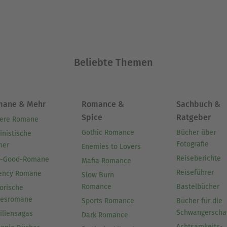
Beliebte Themen
mane & Mehr
Romance &
Sachbuch &
Spice
Ratgeber
ere Romane
Gothic Romance
Bücher über
inistische
Fotografie
her
Enemies to Lovers
Reiseberichte
l-Good-Romane
Mafia Romance
Reiseführer
ency Romane
Slow Burn
Romance
Bastelbücher
orische
besromane
Sports Romance
Bücher für die
Schwangerscha
iliensagas
Dark Romance
Achtsamkeits-