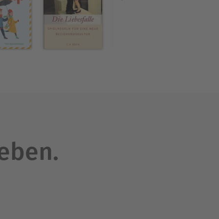
e dich selbst" (mvg) und "4
ternehmen. Darüber hinaus
rz und Biophysik“ oder „Das
fühlen und über gute
leben.