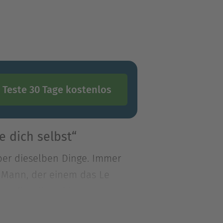
Teste 30 Tage kostenlos
e dich selbst“
ber dieselben Dinge. Immer
p Mann, der einem das Le
ber dieselben Dinge. Immer
p Mann, der einem das Leben