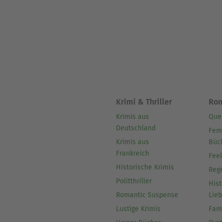
Krimi & Thriller
Ro
Krimis aus
Que
Deutschland
Fem
Krimis aus
Büc
Frankreich
Fee
Historische Krimis
Reg
Politthriller
Hist
Romantic Suspense
Lie
Lustige Krimis
Fam