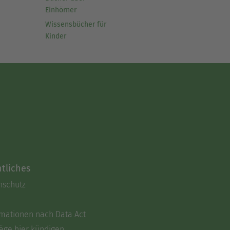
Einhörner
Wissensbücher für
Kinder
tliches
nschutz
rmationen nach Data Act
äge hier kündigen