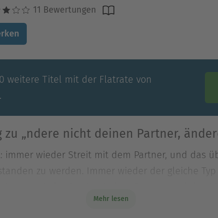
11 Bewertungen
rken
 weitere Titel mit der Flatrate von
.
zu „ndere nicht deinen Partner, änder
: immer wieder Streit mit dem Partner, und das ü
rstanden zu werden. Immer wieder der gleiche Ty
: immer wieder Streit mit dem Partner, und das ü
Mehr lesen
erstanden zu werden. Immer wieder der gleiche Ty