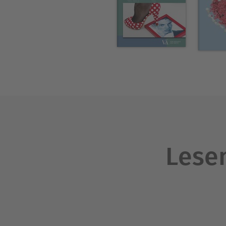
Einsatz ihrer Mentaltechnik 
Schritte zur Gelassenheit" 
hält sie Vorträge und Lesu
Auto als Coach – was Sie v
Führung lernen können“.
Lesen