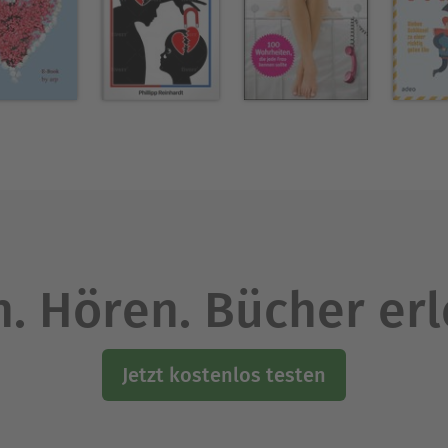
veröffentlicht: "Ändere nicht deinen Partner, änder
(GU). Sie berät und coacht Einzelpersonen und Un
ngen wie zum Beispiel „Change-Management mit He
on Ihrem Wagen über den richtigen Umgang mit Ge
Ausblenden
. Hören. Bücher er
Jetzt kostenlos testen