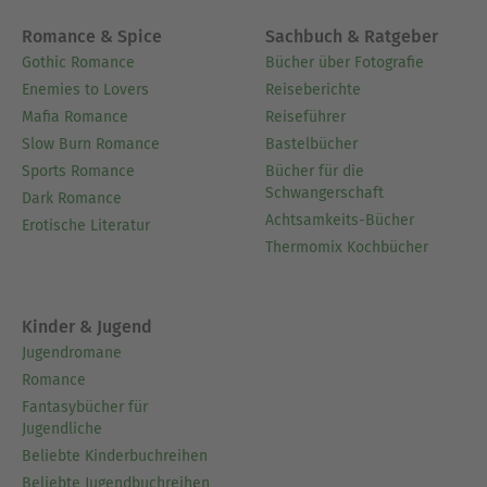
Romance & Spice
Sachbuch & Ratgeber
Gothic Romance
Bücher über Fotografie
Enemies to Lovers
Reiseberichte
Mafia Romance
Reiseführer
Slow Burn Romance
Bastelbücher
Sports Romance
Bücher für die
Schwangerschaft
Dark Romance
Achtsamkeits-Bücher
Erotische Literatur
Thermomix Kochbücher
Kinder & Jugend
Jugendromane
Romance
Fantasybücher für
Jugendliche
Beliebte Kinderbuchreihen
Beliebte Jugendbuchreihen