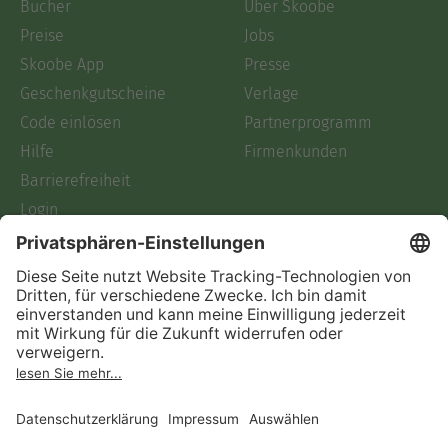
Bücher
Über Skoobe
Preise
Jobs
Skoobe App
Presse
Geschenkgutscheine
Verlage
Code einlösen
Partnerprogramm
Hilfe
Firmenkunden
Barrierefreiheit
Login
Skoobe liest
Rechtliches
Datenschutz
AGB
Informationen nach Data
Act
Verträge hier kündigen