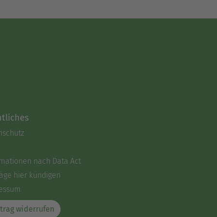
tliches
nschutz
rmationen nach Data Act
äge hier kündigen
essum
trag widerrufen