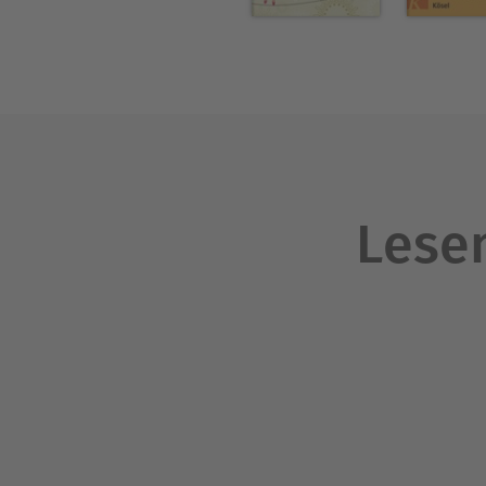
den gefragtesten Rednern i
oder um das Verhältnis zwi
Lesen