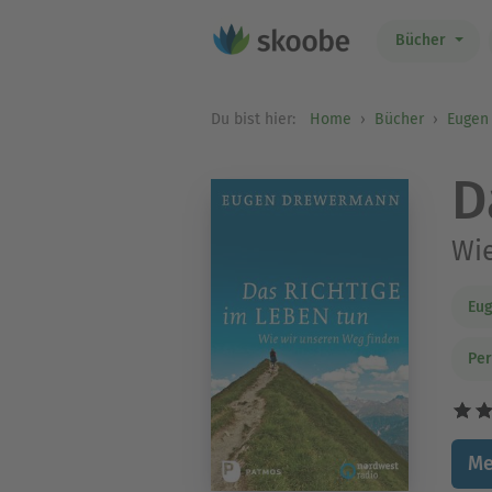
Bücher
Du bist hier:
Home
Bücher
Eugen
D
Wie
Eu
Per
Me