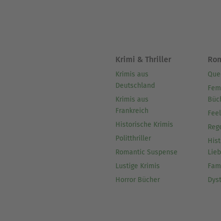
Krimi & Thriller
Ro
Krimis aus
Que
Deutschland
Fem
Krimis aus
Büc
Frankreich
Fee
Historische Krimis
Reg
Politthriller
Hist
Romantic Suspense
Lie
Lustige Krimis
Fam
Horror Bücher
Dys