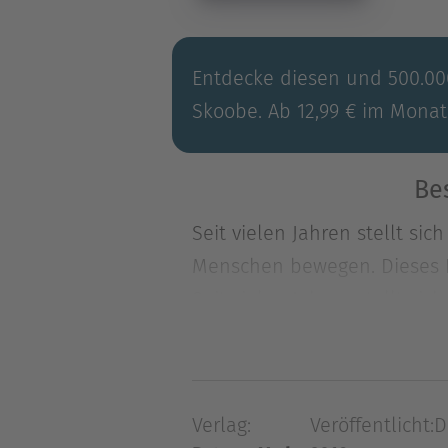
Entdecke diesen und 500.000
Skoobe. Ab 12,99 € im Monat
Be
Seit vielen Jahren stellt s
Menschen bewegen. Dieses B
Seit vielen Jahren stellt s
Menschen bewegen. Dieses B
begegnet. Seine Antworten e
einzigartige Geschichte zu 
Verlag:
Veröffentlicht:
D
individuelle Bedeutung hinau