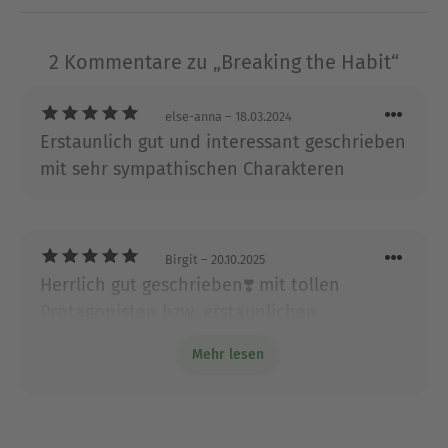
Ausblenden
2 Kommentare zu „Breaking the Habit“
else-anna
– 18.03.2024
Erstaunlich gut und interessant geschrieben
mit sehr sympathischen Charakteren
Birgit
– 20.10.2025
Herrlich gut geschrieben❣️ mit tollen
Protagonisten bzw. erstaunlichen
Charakteren. War für mich bisher das beste
Mehr lesen
Buch der Reihe.