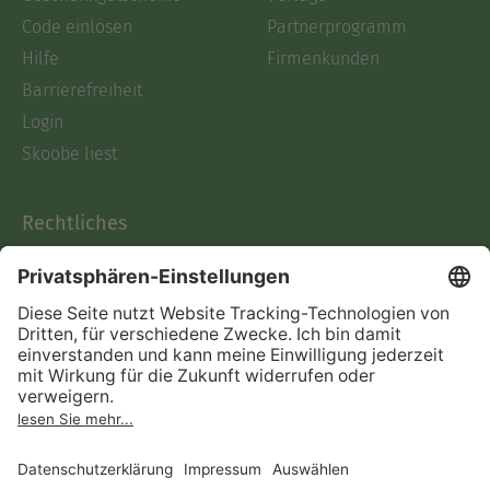
Code einlösen
Partnerprogramm
Hilfe
Firmenkunden
Barrierefreiheit
Login
Skoobe liest
Rechtliches
Datenschutz
AGB
Informationen nach Data
Act
Verträge hier kündigen
Impressum
Vertrag widerrufen