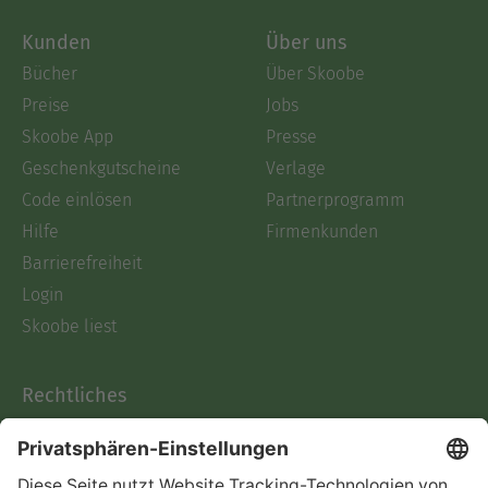
Kunden
Über uns
Bücher
Über Skoobe
Preise
Jobs
Skoobe App
Presse
Geschenkgutscheine
Verlage
Code einlösen
Partnerprogramm
Hilfe
Firmenkunden
Barrierefreiheit
Login
Skoobe liest
Rechtliches
Datenschutz
AGB