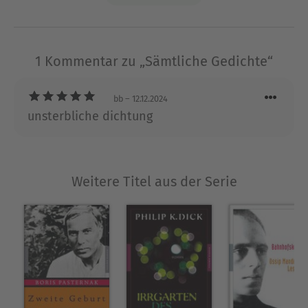
erschien ihr letzter Gedichtband ›Mein blaues
Klavier‹. 1945 starb Else Lasker-Schüler und wurde
auf dem Ölberg in Jerusalem begraben.
1 Kommentar zu „Sämtliche Gedichte“
Ausblenden
bb
– 12.12.2024
unsterbliche dichtung
Weitere Titel aus der Serie