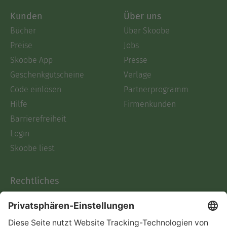
Kunden
Über uns
Bücher
Über Skoobe
Preise
Jobs
Skoobe App
Presse
Geschenkgutscheine
Verlage
Code einlösen
Partnerprogramm
Hilfe
Firmenkunden
Barrierefreiheit
Login
Skoobe liest
Rechtliches
Datenschutz
AGB
Informationen nach Data