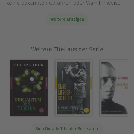
Universität Jena, hat sich in ihrer Dissertation mit
Keine bekannten Gefahren oder Warnhinweise
Musik und Dichtung bei Pasternak beschäftigt und
zahlreiche Übersetzungen insbesondere aus der
Weitere anzeigen
russischen Lyrik (darunter Lermontow, Fet,
Achmatowa und Pasternak) vorgelegt.
Ausblenden
Weitere Titel aus der Serie
Sieh Dir alle Titel der Serie an