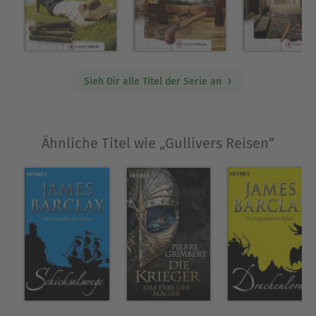
Über Dirk Walbrecker
DIRK WALBRECKER wurde in Wuppertal geboren
und zog nach dem Abitur nach München. Dort
studierte er in mehreren Anläufen Germanistik,
Theaterwissenschaften und schließlich
Sieh Dir alle Titel der Serie an
Pädagogik, Psychologie und Grundschuldidaktik.
Nach vieljähriger Tätigkeit in der Filmbranche
arbeitete er einige Jahre als Lehrer. Mit 42
Ähnliche Titel wie „Gullivers Reisen“
beschloss er, endlich freiberuflicher Autor zu
werden. So entstanden u.a. weit über 50 Kinder-
und Jugend-Bücher, inzwischen in 15 Sprachen
übersetzt, einige auch mit Preisen ausgezeichnet.
In den vielen letzten Jahren wird der Autor in
allen deutschsprachigen Ländern häufig zu
Lesungen bzw. Autoren-Begegnungen eingeladen,
außerdem zu, meist einwöchigen,
Schreibwerkstätten - in den letzten Jahren auch