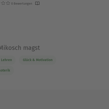
0 Bewertungen
 Mikosch magst
e Lehren
Glück & Motivation
soterik