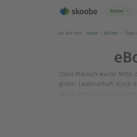
Bücher
Du bist hier:
Home
Bücher
Claus 
eBo
Claus Mikosch wurde Mitte d
großer Leidenschaft durch di
Heute lebt er als Autor und
Buddha ist ihm ein außergew
Reihe erschienen. Mehr Inf