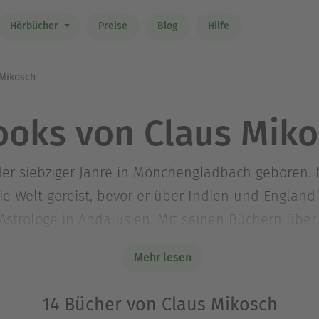
Hörbücher
Preise
Blog
Hilfe
Mikosch
oks von Claus Mik
er siebziger Jahre in Mönchengladbach geboren. N
e Welt gereist, bevor er über Indien und England 
 Astrologe in Andalusien. Mit seinen Büchern übe
öhnlicher Erfolg gelungen. Inzwischen sind siebe
Mehr lesen
os: www.clausmikosch.com
14 Bücher von Claus Mikosch