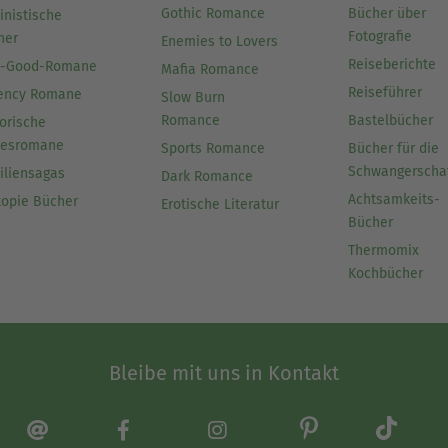
Gothic Romance
Bücher über
inistische
Fotografie
her
Enemies to Lovers
Reiseberichte
l-Good-Romane
Mafia Romance
Reiseführer
ency Romane
Slow Burn
Romance
Bastelbücher
orische
besromane
Sports Romance
Bücher für die
Schwangerscha
iliensagas
Dark Romance
Achtsamkeits-
topie Bücher
Erotische Literatur
Bücher
Thermomix
Kochbücher
Bleibe mit uns in Kontakt