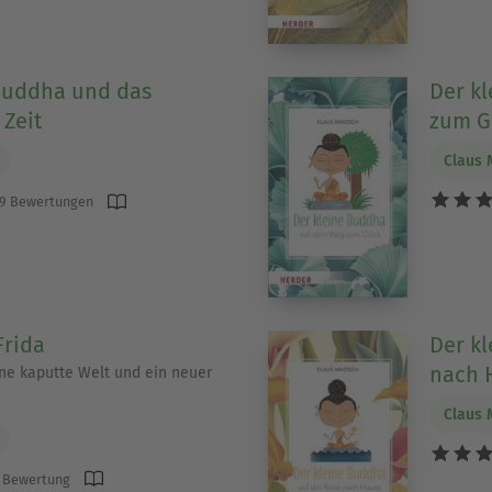
Buddha und das
Der k
Zeit
zum G
Claus 
9 Bewertungen
Frida
Der kl
nach 
ine kaputte Welt und ein neuer
Claus 
 Bewertung