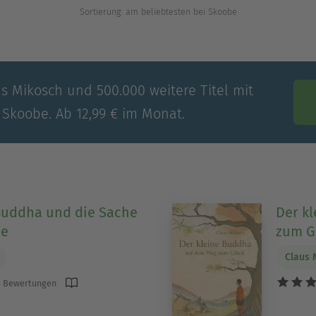
Sortierung: am beliebtesten bei Skoobe
us Mikosch und 500.000 weitere Titel mit
 Skoobe. Ab 12,99 € im Monat.
Buddha und die Sache
Der k
be
zum G
Claus 
 Bewertungen