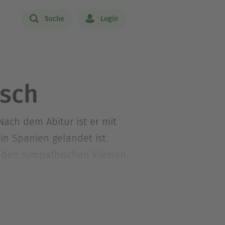
Suche
Login
osch
ach dem Abitur ist er mit
in Spanien gelandet ist.
r den sympathischen kleinen
n Bücher in der beliebten