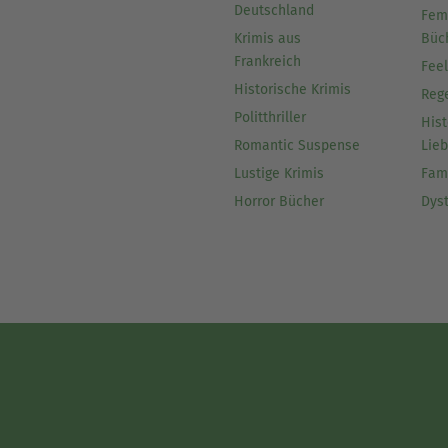
Deutschland
Fem
Krimis aus
Büc
Frankreich
Fee
Historische Krimis
Reg
Politthriller
Hist
Romantic Suspense
Lie
Lustige Krimis
Fam
Horror Bücher
Dys