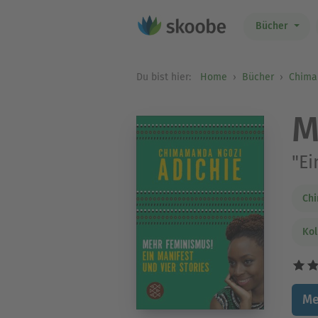
Bücher
Du bist hier:
Home
Bücher
Chima
M
"Ei
Chi
Kol
Me