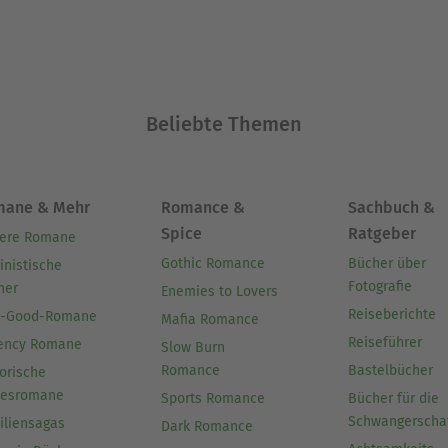
Beliebte Themen
mane & Mehr
Romance &
Sachbuch &
Spice
Ratgeber
ere Romane
Gothic Romance
Bücher über
inistische
Fotografie
her
Enemies to Lovers
Reiseberichte
l-Good-Romane
Mafia Romance
Reiseführer
ency Romane
Slow Burn
Romance
Bastelbücher
orische
besromane
Sports Romance
Bücher für die
Schwangerscha
iliensagas
Dark Romance