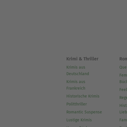
Krimi & Thriller
Ro
Krimis aus
Que
Deutschland
Fem
Krimis aus
Büc
Frankreich
Fee
Historische Krimis
Reg
Politthriller
Hist
Romantic Suspense
Lie
Lustige Krimis
Fam