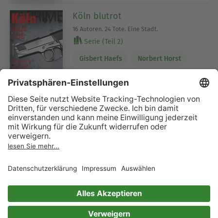
Köln blutrot
16 Autoren. 24 Tote. Eine Stadt.
Serie (Teil 2)
Gisbert Haefs
Norbert Horst
Jacques Berndorf
Kai Hensel
Angela Eßer
Ralf Kramp
Carsten Sebastian Henn
Sabina Naber
Brigitte Glaser
Dr. Jürgen Ehlers
Helmut Frangenberg
U.A.O. Heinlein
Andreas Izquierdo