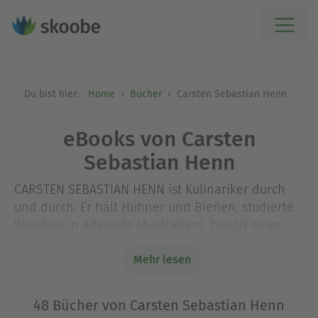
Du bist hier:
Home
Bücher
Carsten Sebastian Henn
eBooks von Carsten
Sebastian Henn
CARSTEN SEBASTIAN HENN ist Kulinariker durch
und durch. Er hält Hühner und Bienen, studierte
Weinbau in Adelaide (Australien), besitzt einen
Steilstweinberg an der Terrassenmosel, ist
ausgebildeter Barista und neben seiner Arbeit als
Mehr lesen
Schriftsteller einer der renommiertesten
Restaurantkritiker und Weinjournalisten
48 Bücher von Carsten Sebastian Henn
Deutschlands. Seine Romane und Sachbücher