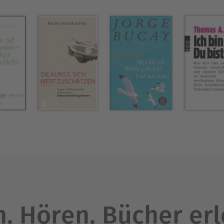
Neugier das Innovationsklima zu verstärken. Carl 
e Forschungserkenntnisse unterhaltsam und praxi
er Rundschau.
Ausblenden
. Hören. Bücher er