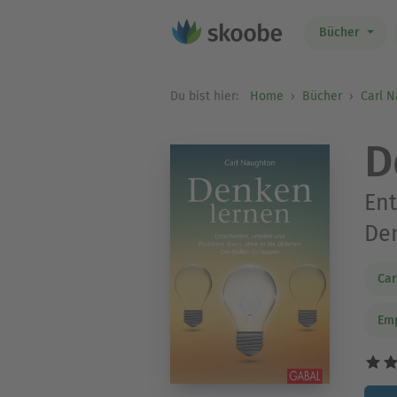
Bücher
Du bist hier:
Home
Bücher
Carl 
D
Ent
Den
Car
Em