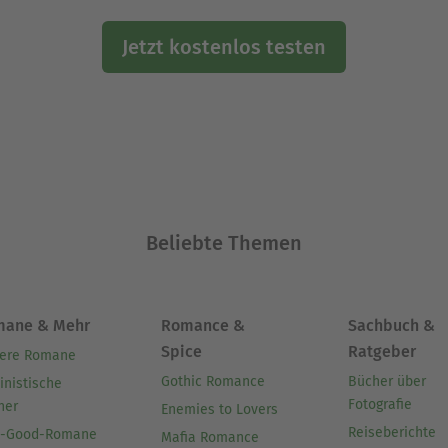
Jetzt kostenlos testen
Beliebte Themen
mane & Mehr
Romance &
Sachbuch &
Spice
Ratgeber
ere Romane
Gothic Romance
Bücher über
inistische
Fotografie
her
Enemies to Lovers
Reiseberichte
l-Good-Romane
Mafia Romance