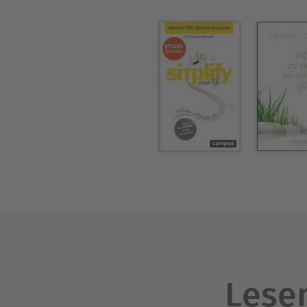
Steigerung der beruflichen 
der Bühne und vermittelt di
Kolumnist bei der Frankfurt
Lesen