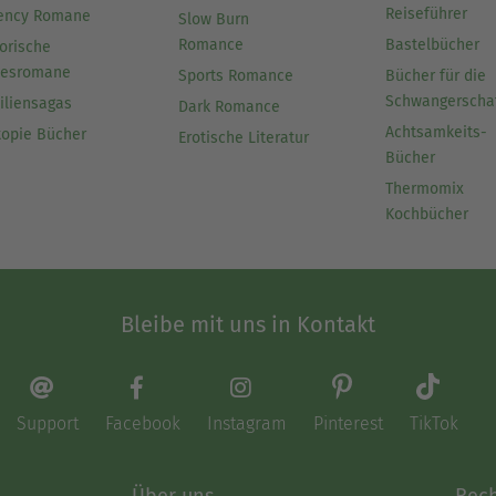
Reiseführer
ency Romane
Slow Burn
Romance
Bastelbücher
orische
besromane
Sports Romance
Bücher für die
Schwangerscha
iliensagas
Dark Romance
Achtsamkeits-
topie Bücher
Erotische Literatur
Bücher
Thermomix
Kochbücher
Bleibe mit uns in Kontakt
Support
Facebook
Instagram
Pinterest
TikTok