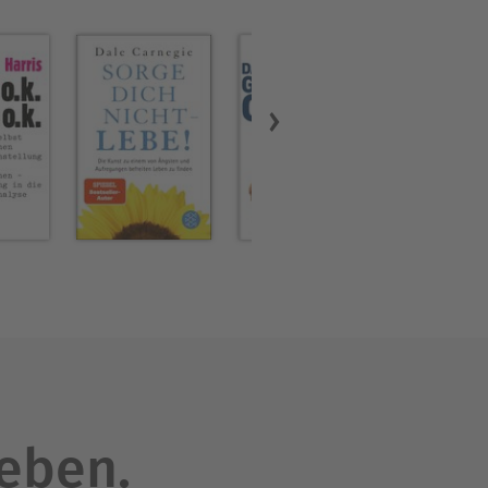
Naughton steht dabei oft auf
snah. Darüber hinaus ist er
leben.