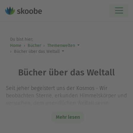
Du bist hier:
Home
Bücher
Themenwelten
Bücher über das Weltall
Bücher über das Weltall
Seit jeher begeistert uns der Kosmos - Wir
beobachten Sterne, erkunden Himmelskörper und
versuchen, dem unendlichen Weltall seine
Geheimnisse zu entlocken. Dank technischen
Mehr lesen
Know-hows, Erfindergeist und mutigen
Astronaut:innen kennen wir die Nachbarschaft
unseres blauen Planeten (wenn auch nur einen