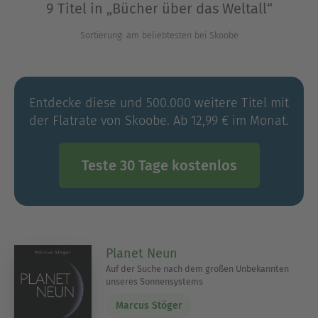
9 Titel in „Bücher über das Weltall“
klitzekleinen Teil davon) . In dieser Themenwelt
präsentieren wir Dir 10 galaktisch interessante
Sortierung: am beliebtesten bei Skoobe
Titel rund um das Thema Weltall.
Ausblenden
Entdecke diese und 500.000 weitere Titel mit
der Flatrate von Skoobe. Ab 12,99 € im Monat.
Teste 30 Tage kostenlos
Planet Neun
Auf der Suche nach dem großen Unbekannten
unseres Sonnensystems
Marcus Stöger