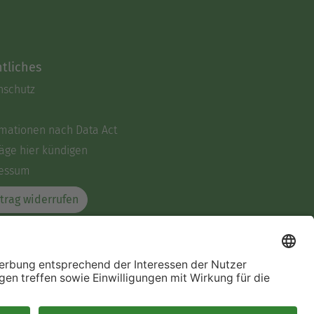
tliches
nschutz
rmationen nach Data Act
äge hier kündigen
essum
trag widerrufen