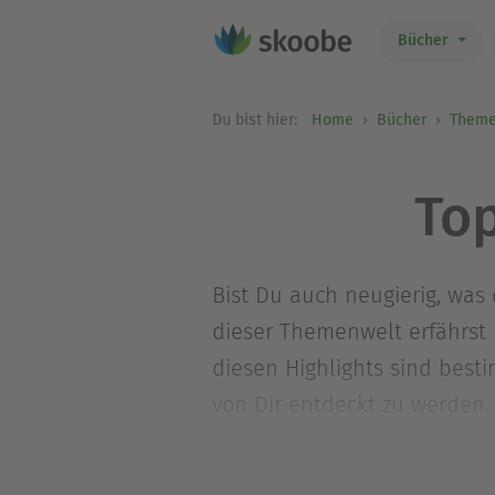
Bücher
Du bist hier:
Home
Bücher
Theme
To
Bist Du auch neugierig, wa
dieser Themenwelt erfährst D
diesen Highlights sind best
von Dir entdeckt zu werden.