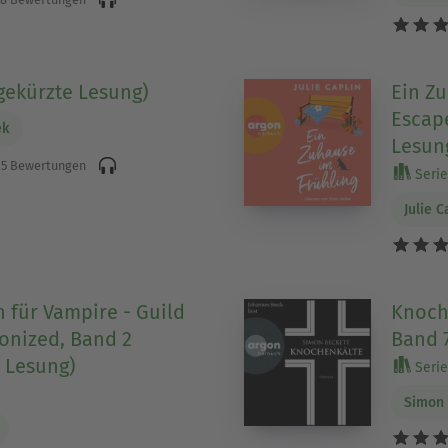
ngekürzte Lesung)
Ein Zu
Escape
ek
Lesun
5 Bewertungen
Serie 
Julie C
 für Vampire - Guild
Knoch
onized, Band 2
Band 
 Lesung)
Serie 
Simon 