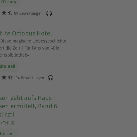
 O'Leary
89 Bewertungen
hite Octopus Hotel
Diese magische Liebesgeschichte
rt die Zeit | Für Fans von »Die
chtsbibliothek«
dra Bell
194 Bewertungen
sen geht aufs Haus -
en ermittelt, Band 6
ürzt)
(Teil 6)
tricker