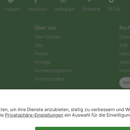
Support
Facebook
Instagram
Pinterest
TikTok
Über uns
Rech
Über Skoobe
Date
Jobs
AGB
Presse
Info
Verlage
Vertr
Partnerprogramm
Impr
Firmenkunden
Ver
Immer ein gutes Buch