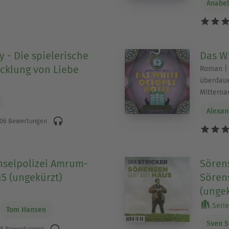
Anabel
 - Die spielerische
Das W
cklung von Liebe
Roman | 
überdaue
Mitterna
Alexan
06 Bewertungen
nselpolizei Amrum-
Sören
15 (ungekürzt)
Sörens
(ungek
)
Serie 
Tom Hansen
Sven S
8 Bewertungen