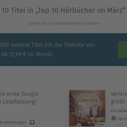
10 Titel in „Top 10 Hörbücher im März“
Sortierung: am beliebtesten bei Skoobe
00 weitere Titel mit der Flatrate von
 Ab 12,99 € im Monat.
ie erste Zeugin
Verbre
e Lesefassung)
grüßt 
Ein Galw
Serie 
64 Bewertungen