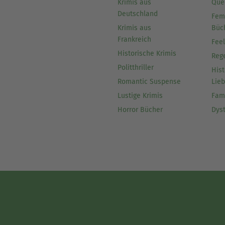
Krimis aus
Que
Deutschland
Fem
Krimis aus
Büc
Frankreich
Fee
Historische Krimis
Reg
Politthriller
Hist
Romantic Suspense
Lie
Lustige Krimis
Fam
Horror Bücher
Dys