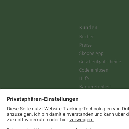
Kunden
Bücher
Preise
Skoobe App
Geschenkgutscheine
Code einlösen
Hilfe
Barrierefreiheit
Login
Skoobe liest