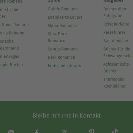
Spice
Ratgeber
ere Romane
Gothic Romance
Bücher über
inistische
Fotografie
her
Enemies to Lovers
Reiseberichte
l-Good-Romane
Mafia Romance
Reiseführer
ency Romane
Slow Burn
Romance
Bastelbücher
orische
besromane
Sports Romance
Bücher für die
Schwangerscha
iliensagas
Dark Romance
Achtsamkeits-
topie Bücher
Erotische Literatur
Bücher
Thermomix
Kochbücher
Bleibe mit uns in Kontakt