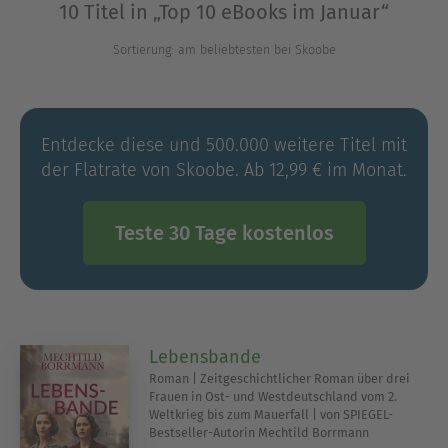
10 Titel in „Top 10 eBooks im Januar“
Sortierung: am beliebtesten bei Skoobe
Entdecke diese und 500.000 weitere Titel mit
der Flatrate von Skoobe. Ab 12,99 € im Monat.
Teste 30 Tage kostenlos
Lebensbande
Roman | Zeitgeschichtlicher Roman über drei
Frauen in Ost- und Westdeutschland vom 2.
Weltkrieg bis zum Mauerfall | von SPIEGEL-
Bestseller-Autorin Mechtild Borrmann