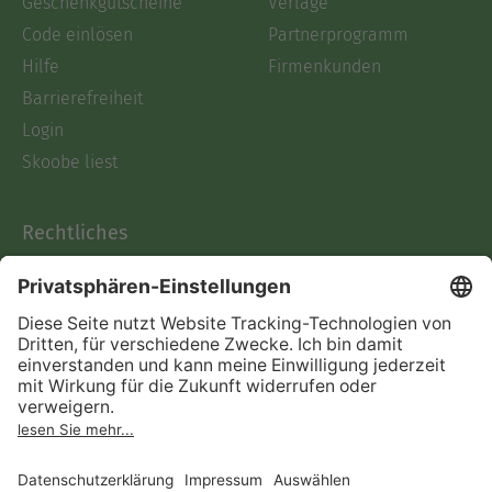
Geschenkgutscheine
Verlage
Code einlösen
Partnerprogramm
Hilfe
Firmenkunden
Barrierefreiheit
Login
Skoobe liest
Rechtliches
Datenschutz
AGB
Informationen nach Data
Act
Verträge hier kündigen
Impressum
Vertrag widerrufen