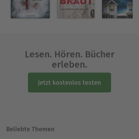
ausgezeichnet. Sein Kriminalroman »Ein Sommer
ohne Schlaf« wurde ebenfalls mit dem Gouden
Strop ausgezeichnet und verfilmt. »Weißer Rabe«
ist sein fünfter Roman.
Ausblenden
Lesen. Hören. Bücher
erleben.
Jetzt kostenlos testen
Beliebte Themen