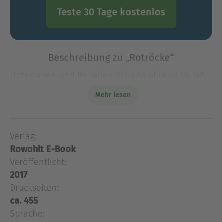
Teste 30 Tage kostenlos
Beschreibung zu „Rotröcke“
Untertanen und Rebellen.Philadelphia ist im Jahr
1777 eine Stadt im Krieg – nicht nur zwischen
Mehr lesen
amerikanischen und britischen Truppen, sondern
auch mit sich selbst. Als die Stadt von den Briten
ero
Verlag:
Untertanen und Rebellen.Philadelphia ist im Jahr
Rowohlt E-Book
1777 eine Stadt im Krieg – nicht nur zwischen
amerikanischen und britischen Truppen, sondern
Veröffentlicht:
auch mit sich selbst. Als die Stadt von den Briten
2017
erobert wird, fängt der wahre Kampf erst an. Der
Druckseiten:
junge britische Rekrut Sam Gilpin hat seinen
ca. 455
Bruder sterben sehen. Nun muss er sich zwischen
Sprache: