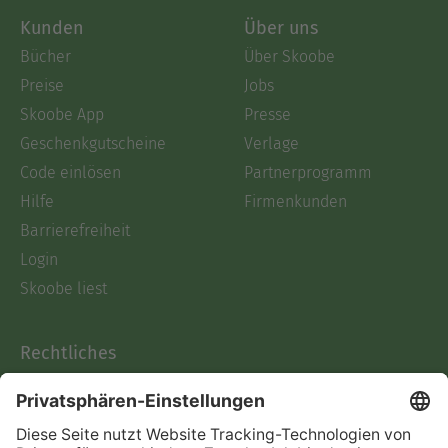
Kunden
Über uns
Bücher
Über Skoobe
Preise
Jobs
Skoobe App
Presse
Geschenkgutscheine
Verlage
Code einlösen
Partnerprogramm
Hilfe
Firmenkunden
Barrierefreiheit
Login
Skoobe liest
Rechtliches
Datenschutz
AGB
Informationen nach Data