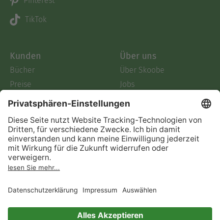
Pinterest
TikTok
Kunden
Über uns
Bücher
Über Skoobe
Preise
Jobs
Skoobe App
Presse
Geschenkgutscheine
Verlage
Code einlösen
Partnerprogramm
Hilfe
Firmenkunden
Barrierefreiheit
Login
Skoobe liest
Rechtliches