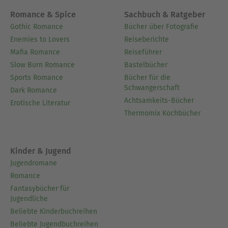
„Ein Pinguin zum Verlieben“
„Absoluter Affentanz“
Romance & Spice
Sachbuch & Ratgeber
„Rosarote Hundstage“
Gothic Romance
Bücher über Fotografie
„Die Liebesformel: Ann-Sophie und der
Enemies to Lovers
Reiseberichte
Schokoladenmann“
Mafia Romance
Reiseführer
„Die Liebesformel: Anja und der Grüntee-Prinz“
Slow Burn Romance
Bastelbücher
„Die Liebesformel: Tamara und der Mann mit der
Sports Romance
Bücher für die
Schwangerschaft
Peitsche“
Dark Romance
Achtsamkeits-Bücher
„Die Liebesformel: Susan und der Gentleman mit
Erotische Literatur
Thermomix Kochbücher
dem Veilchen“
„Die Liebesformel: Antonia und der Mode-Zar“
„Die Liebesformel: Ann-Sophie und il grande
Kinder & Jugend
amore“
Jugendromane
Romance
Ausblenden
Fantasybücher für
Jugendliche
Beliebte Kinderbuchreihen
Beliebte Jugendbuchreihen