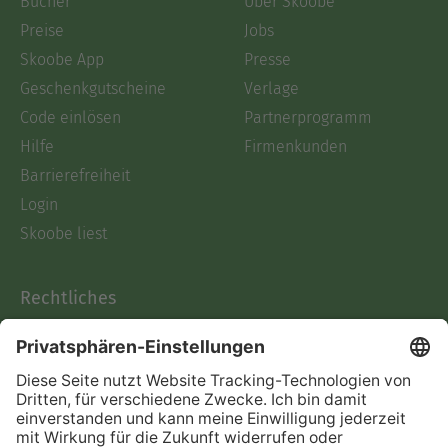
Bücher
Über Skoobe
Preise
Jobs
Skoobe App
Presse
Geschenkgutscheine
Verlage
Code einlösen
Partnerprogramm
Hilfe
Firmenkunden
Barrierefreiheit
Login
Skoobe liest
Rechtliches
Datenschutz
AGB
Informationen nach Data
Act
Verträge hier kündigen