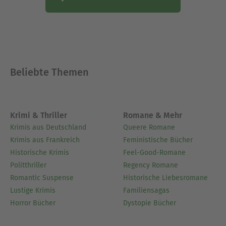
„Der geteilte Liebhaber“
„Wer hat Hänsel wachgeküsst“
„Venus trifft Mars“
„Süße Zitronen“
„Karrieregeflüster“
„Wer liebt schon seinen Ehemann?“
Beliebte Themen
„Suche Hose, biete Rock“
„Kussecht muss er sein“
„Mittwochsküsse“
„Liebe im Doppelpack“
Krimi & Thriller
Romane & Mehr
„Lea lernt fliegen“
Krimis aus Deutschland
Queere Romane
„Lea küsst wie keine andere“
Krimis aus Frankreich
Feministische Bücher
„Väter und andere Helden“
Historische Krimis
Feel-Good-Romane
„Herz oder Knete“
Politthriller
Regency Romane
„Verlieben für Anfänger“
Romantic Suspense
Historische Liebesromane
„Liebesgöttin zum halben Preis“
Lustige Krimis
Familiensagas
„Schmusekatze auf Abwegen“
Horror Bücher
Dystopie Bücher
„Katzenjammer deluxe“