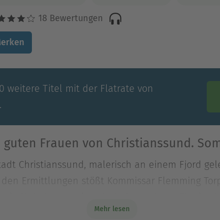
18 Bewertungen
erken
 weitere Titel mit der Flatrate von
.
 guten Frauen von Christianssund. Som
adt Christianssund, malerisch an einem Fjord gele
 den Ermittlungen stößt Kommissar Flemming Torp 
adt Christianssund, malerisch an einem Fjord gele
Mehr lesen
den Ermittlungen stößt Kommissar Flemming Torp 