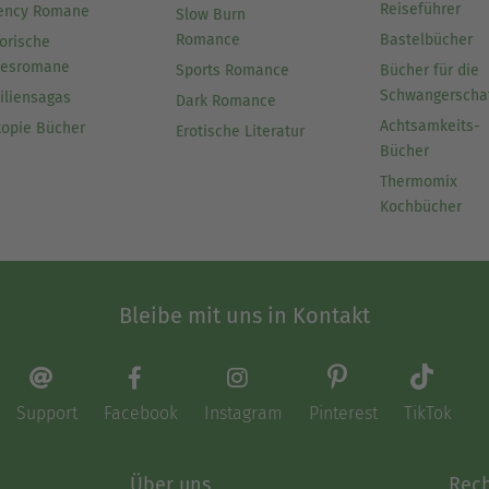
Reiseführer
ency Romane
Slow Burn
Romance
Bastelbücher
orische
besromane
Sports Romance
Bücher für die
Schwangerscha
iliensagas
Dark Romance
Achtsamkeits-
topie Bücher
Erotische Literatur
Bücher
Thermomix
Kochbücher
Bleibe mit uns in Kontakt
Support
Facebook
Instagram
Pinterest
TikTok
Über uns
Rech