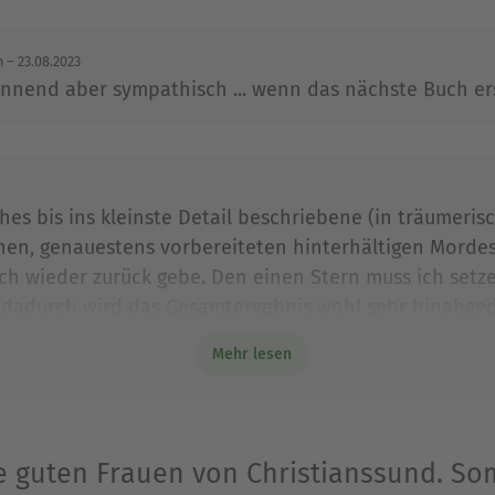
ltiteln »Tod im Trödelladen«, »Mord im Kurhotel
ind auch als Taschenbuch- und Hörbuchausgabe be
n
– 23.08.2023
pannend aber sympathisch ... wenn das nächste Buch er
Ausblenden
hes bis ins kleinste Detail beschriebene (in träumeri
chen, genauestens vorbereiteten hinterhältigen Morde
ich wieder zurück gebe. Den einen Stern muss ich setz
 dadurch wird das Gesamtergebnis wohl sehr hinabgedrü
 ja nicht wirklich beurteilen kann. Lieber hätte ich n
Mehr lesen
kann ja sehr wohl gut geschrieben sein.
ie guten Frauen von Christianssund. So