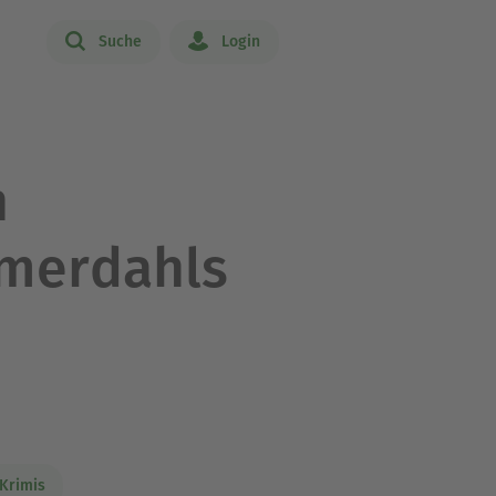
Suche
Login
n
mmerdahls
 Krimis