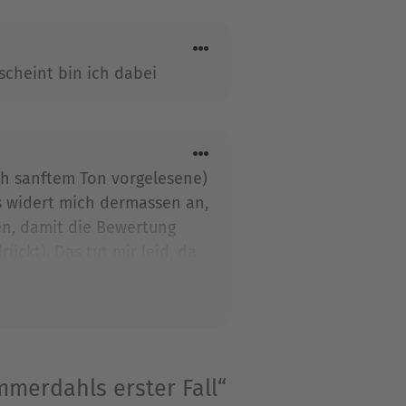
« und »Der Schlüssel zum
i Saga erschienen.
scheint bin ich dabei
sch sanftem Ton vorgelesene)
s widert mich dermassen an,
en, damit die Bewertung
ckt). Das tut mir leid, da
ur diesen Kommentar
mmerdahls erster Fall“