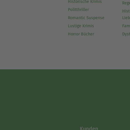
Historische Krimis
Reg
Politthriller
Hist
Romantic Suspense
Lie
Lustige Krimis
Fam
Horror Bücher
Dys
Kunden