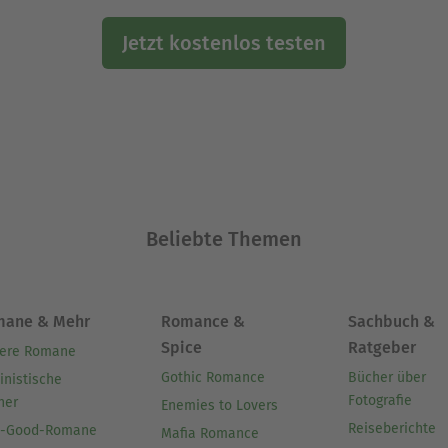
Jetzt kostenlos testen
Beliebte Themen
mane & Mehr
Romance &
Sachbuch &
Spice
Ratgeber
ere Romane
Gothic Romance
Bücher über
inistische
Fotografie
her
Enemies to Lovers
Reiseberichte
l-Good-Romane
Mafia Romance