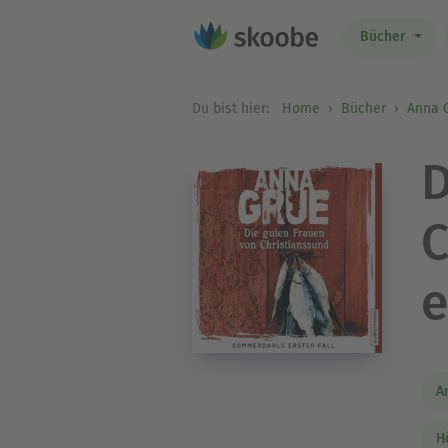
Bücher
Du bist hier:
Home
Bücher
Anna 
D
C
e
A
H