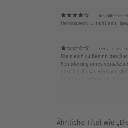
Maj Mortensen mit den Einze
Mord« – alle drei Bücher s
Hörbuchliebhaberi
Hörenswert ... nicht sehr s
Beatrix
– 23.12.2023
Die gleich zu Beginn des Buc
Schilderung eines vorsätzli
dass ich dieses Hörbuch gle
überhaupt erfasst wird (und
ich die Geschichte ungehört
abgegeben...die Geschichte 
Ähnliche Titel wie „D