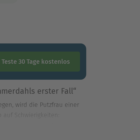
Teste 30 Tage kostenlos
merdahls erster Fall“
gen, wird die Putzfrau einer
auf Schwierigkeiten:
gen, wird die Putzfrau einer
auf Schwierigkeiten: Keiner