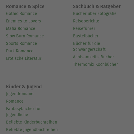
Romance & Spice
Sachbuch & Ratgeber
Gothic Romance
Bücher über Fotografie
Enemies to Lovers
Reiseberichte
Mafia Romance
Reiseführer
Slow Burn Romance
Bastelbücher
Sports Romance
Bücher für die
Schwangerschaft
Dark Romance
Achtsamkeits-Bücher
Erotische Literatur
Thermomix Kochbücher
Kinder & Jugend
Jugendromane
Romance
Fantasybücher für
Jugendliche
Beliebte Kinderbuchreihen
Beliebte Jugendbuchreihen