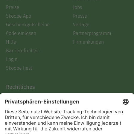
Preise
Jobs
Skoobe App
Presse
Geschenkgutscheine
Verlage
Code einlösen
Partnerprogramm
Hilfe
Firmenkunden
Barrierefreiheit
Login
Skoobe liest
Rechtliches
Datenschutz
AGB
Informationen nach Data
Act
Verträge hier kündigen