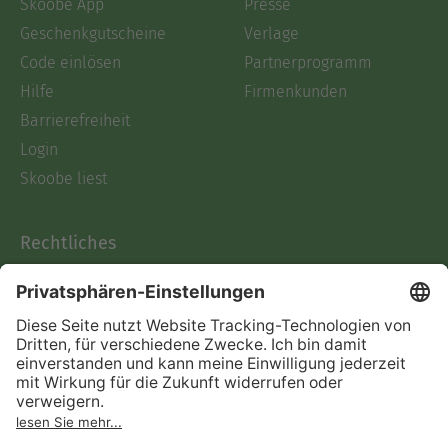
Skoobe App
Presse
Geschenkgutscheine
Verlage
Code einlösen
Partnerprogramm
Hilfe
Firmenkunden
Barrierefreiheit
Login
Skoobe liest
Rechtliches
Datenschutz
AGB
Informationen nach Data
Act
Verträge hier kündigen
Impressum