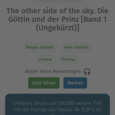
The other side of the sky. Die
Göttin und der Prinz [Band 1
(Ungekürzt)]
Meagan Spooner
Amie Kaufman
Fantasy
Fantasy
Bisher keine Bewertungen
Jetzt hören
Merken
Entdecke diesen und 500.000 weitere Titel
mit der Flatrate von Skoobe. Ab 12,99 € im