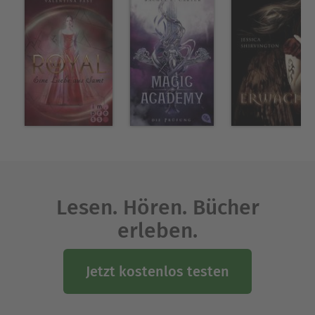
Meagan lebt zurzeit in Asheville, North Carolina,
Amie in Melbourne, Australien. Obwohl sie so weit
voneinander entfernt wohnen, eint sie ihre Liebe
zu Roadtrips, leckeren Zwischenmahlzeiten und
Space Operas.
Ausblenden
Lesen. Hören. Bücher
erleben.
Jetzt kostenlos testen