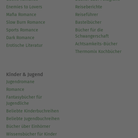
Enemies to Lovers
Reiseberichte
Mafia Romance
Reiseführer
Slow Burn Romance
Bastelbücher
Sports Romance
Bücher für die
Schwangerschaft
Dark Romance
Achtsamkeits-Bücher
Erotische Literatur
Thermomix Kochbücher
Kinder & Jugend
Jugendromane
Romance
Fantasybücher für
Jugendliche
Beliebte Kinderbuchreihen
Beliebte Jugendbuchreihen
Bücher über Einhörner
Wissensbücher für Kinder