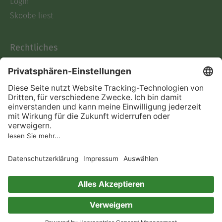
Login
Skoobe liest
Rechtliches
Datenschutz
AGB
Informationen nach Data
Act
Verträge hier kündigen
Impressum
Vertrag widerrufen
Immer ein gutes Buch