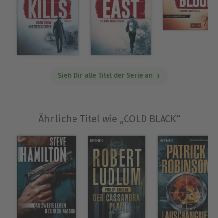
Detonation. Fans von Clancy, McNab, Ryan und
Leather werden Aidan Snow lieben." - Matt Hilton,
Autor der "Joe Hunter"-Erfolgsthriller"Die perfekte
Mixtur aus Spionageroman und Politikthriller." -
Matt Lynn, Bestseller-Autor der "Death-Force"-
Thriller
Sieh Dir alle Titel der Serie an
Ausblenden
Ähnliche Titel wie „COLD BLACK“