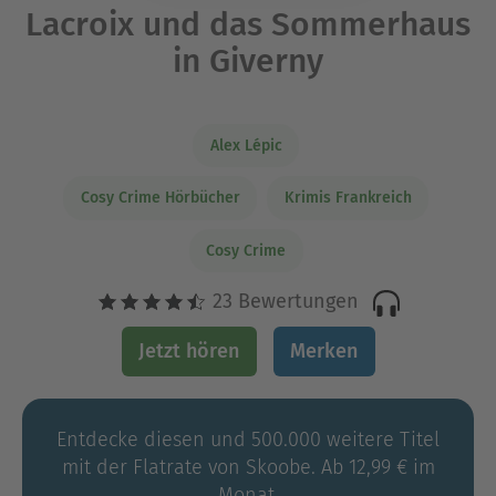
Lacroix und das Sommerhaus
in Giverny
Alex Lépic
Cosy Crime Hörbücher
Krimis Frankreich
Cosy Crime
23 Bewertungen
Jetzt hören
Merken
Entdecke diesen und 500.000 weitere Titel
mit der Flatrate von Skoobe. Ab 12,99 € im
Monat.