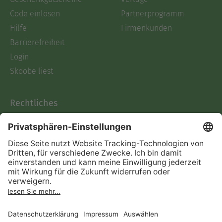
Code einlösen
Partnerprogramm
Hilfe
Firmenkunden
Barrierefreiheit
Login
Skoobe liest
Rechtliches
Datenschutz
AGB
Informationen nach Data
Act
Verträge hier kündigen
Impressum
Vertrag widerrufen