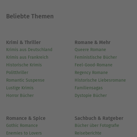
Frankreichkenner ist. Oetker, geboren 1982, ist der
Frankreichexperte von RTL und n-tv. Er lebte viele
Beliebte Themen
Jahre in Paris und berichtet bis heute über die
Grande Nation. Oetker weiß, wie die Pariser
ticken, er kennt die kleinsten Cafés und besten
Restaurants. 2022 erhielt er den Deutsch-
Krimi & Thriller
Romane & Mehr
Französischen Freundschaftspreis des
Krimis aus Deutschland
Queere Romane
Saarlandes. Heute lebt Oetker en famille
Krimis aus Frankreich
Feministische Bücher
zwischen Südwestfrankreich, Brandenburg und
Historische Krimis
Feel-Good-Romane
Berlin.
Politthriller
Regency Romane
Romantic Suspense
Historische Liebesromane
Ausblenden
Lustige Krimis
Familiensagas
Horror Bücher
Dystopie Bücher
Romance & Spice
Sachbuch & Ratgeber
Gothic Romance
Bücher über Fotografie
Enemies to Lovers
Reiseberichte