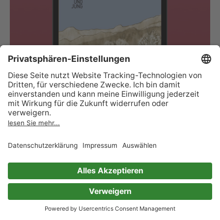
Die Familie Kocsis stammt aus einem Dorf in der
Vojvodina im Norden Serbiens und gehört dort
der ungarischen Minderheit an. In den 1970er-
Jahren emigriert erst der Vater in die Schweiz,
dann kommt die Mutter mit den beiden Töchtern
nach. Eine davon, Ildikó, schildert als Erzählerin