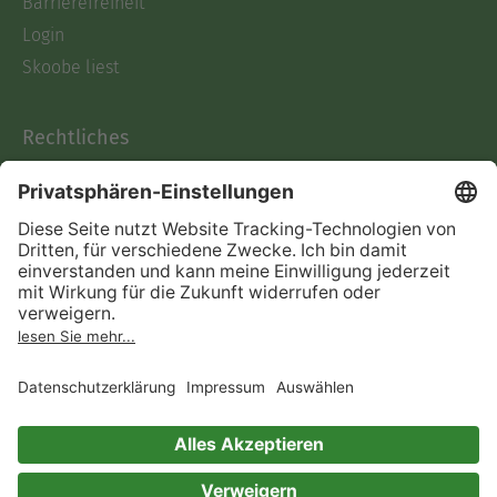
Barrierefreiheit
Login
Skoobe liest
Rechtliches
Datenschutz
AGB
Informationen nach Data
Act
Verträge hier kündigen
Impressum
Vertrag widerrufen
Immer ein gutes Buch