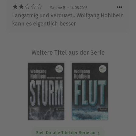
Sabine B.
– 14.08.2016
Über Wolfgang Hohlbein
Langatmig und verquast.. Wolfgang Hohlbein
Wolfgang Hohlbein, am 15. August 1953 in Weimar
kann es eigentlich besser
geboren, ist der erfolgreichste deutsche
Fantastik-Autor der Gegenwart. Seine Romane
wurden in 34 Sprachen übersetzt. Er lebt mit
seiner Frau Heike und seinen Kindern in der
Weitere Titel aus der Serie
Nähe von Neuss, umgeben von einer Schar
Katzen, Hunde und anderer Haustiere.
Ausblenden
Sieh Dir alle Titel der Serie an