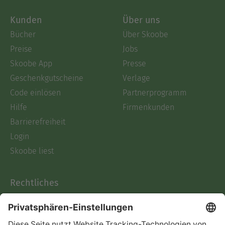
Kunden
Über uns
Bücher
Über Skoobe
Preise
Jobs
Skoobe App
Presse
Geschenkgutscheine
Verlage
Code einlösen
Partnerprogramm
Hilfe
Firmenkunden
Barrierefreiheit
Login
Skoobe liest
Rechtliches
Datenschutz
AGB