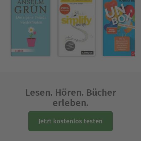
für sich einzustehen und die Lebensenergie zu
stärken. Dieses Selbstfürsorge-Programm gibt
umfassende Hilfestellungen: vom Umgang mit
dem Körper, mit Gefühlen und Gedanken über
den erholsamen Schlaf bis zur Vertiefung
zwischenmenschlicher Beziehungen und der
eigenen Spiritualität. Neben vielen Übungen,
Denkanstößen und Selbstreflexionen bietet das
Programm auch moderne psychologische
Methoden, um einen ganz eigenen, gesunden
Weg zu sich selbst zu finden.
Lesen. Hören. Bücher
erleben.
Über Ulrike Scheuermann
Ulrike Scheuermann ist Diplom-Psychologin mit
medizinischem Hintergrund und begleitet seit
Jetzt kostenlos testen
über 30 Jahren Menschen in eigener Praxis sowie
in Coaching, Seminaren und Ausbildungen. Im
Zentrum ihrer Arbeit steht die Frage, wie