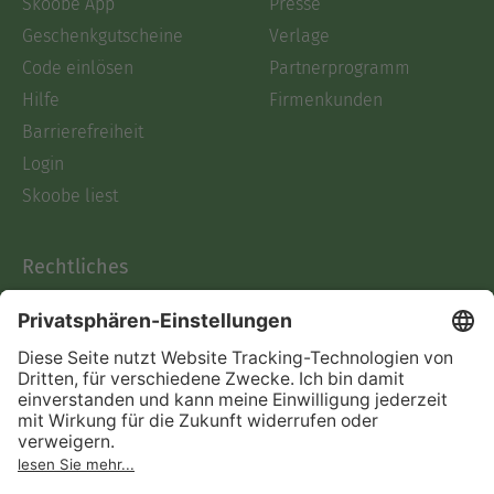
Skoobe App
Presse
Geschenkgutscheine
Verlage
Code einlösen
Partnerprogramm
Hilfe
Firmenkunden
Barrierefreiheit
Login
Skoobe liest
Rechtliches
Datenschutz
AGB
Informationen nach Data
Act
Verträge hier kündigen
Impressum