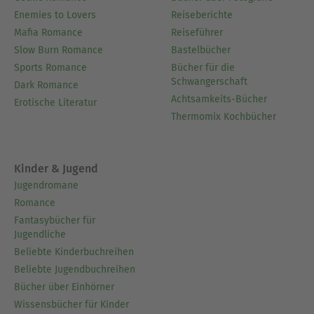
Radio- und TV-Medien präsent.
Enemies to Lovers
Reiseberichte
Ausblenden
Mafia Romance
Reiseführer
Slow Burn Romance
Bastelbücher
Sports Romance
Bücher für die
Schwangerschaft
Dark Romance
Achtsamkeits-Bücher
Erotische Literatur
Thermomix Kochbücher
Kinder & Jugend
Jugendromane
Romance
Fantasybücher für
Jugendliche
Beliebte Kinderbuchreihen
Beliebte Jugendbuchreihen
Bücher über Einhörner
Wissensbücher für Kinder