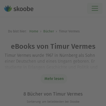
Du bist hier:
Home
Bücher
Timur Vermes
eBooks von Timur Vermes
Timur Vermes wurde 1967 in Nürnberg als Sohn
einer Deutschen und eines Ungarn geboren. Er
studierte in Erlangen Geschichte und Politik und
arbeitete anschließend als Journalist und
Ghostwriter. Er schrieb bis 2001 für die
Mehr lesen
Abendzeitung und den Kölner Express und später
für mehrere Magazine. Sein 2012 erschienener
8 Bücher von Timur Vermes
Roman
Er ist wieder da
ist eines der
Sortierung: am beliebtesten bei Skoobe
erfolgreichsten deutschen Debüts der letzten