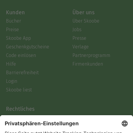
Kunden
Über uns
Bücher
Über Skoobe
Preise
Jobs
Skoobe App
Presse
Geschenkgutscheine
Verlage
Code einlösen
Partnerprogramm
Hilfe
Firmenkunden
Barrierefreiheit
Login
Skoobe liest
Rechtliches
Datenschutz
AGB