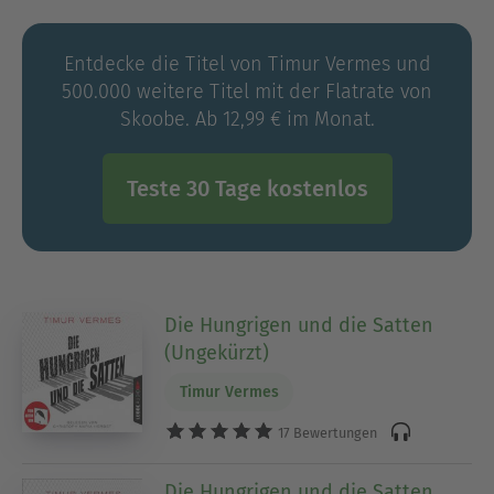
Jahrzehnte. Es verkaufte sich mehrere Millionen
Mal, wurde fürs Kino verfilmt und in Dutzende
Entdecke die Titel von Timur Vermes und
Sprachen übersetzt. Timur Vermes' zweiter Roman
500.000 weitere Titel mit der Flatrate von
Die Hungrigen und die Satten
stieg 2018 auf Platz
Skoobe. Ab 12,99 € im Monat.
1 der Spiegel-Bestsellerliste ein.
Teste 30 Tage kostenlos
Die Hungrigen und die Satten
(Ungekürzt)
Timur Vermes
17 Bewertungen
Die Hungrigen und die Satten