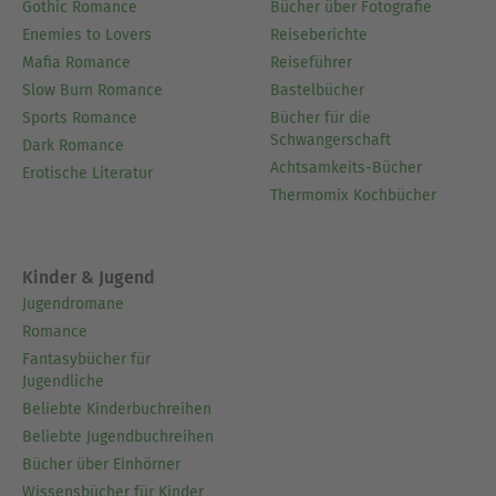
Gothic Romance
Bücher über Fotografie
Enemies to Lovers
Reiseberichte
Mafia Romance
Reiseführer
Slow Burn Romance
Bastelbücher
Sports Romance
Bücher für die
Schwangerschaft
Dark Romance
Achtsamkeits-Bücher
Erotische Literatur
Thermomix Kochbücher
Kinder & Jugend
Jugendromane
Romance
Fantasybücher für
Jugendliche
Beliebte Kinderbuchreihen
Beliebte Jugendbuchreihen
Bücher über Einhörner
Wissensbücher für Kinder