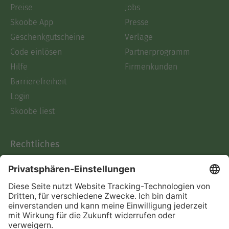
Preise
Jobs
Skoobe App
Presse
Geschenkgutscheine
Verlage
Code einlösen
Partnerprogramm
Hilfe
Firmenkunden
Barrierefreiheit
Login
Skoobe liest
Rechtliches
Datenschutz
AGB
Informationen nach Data
Act
Verträge hier kündigen