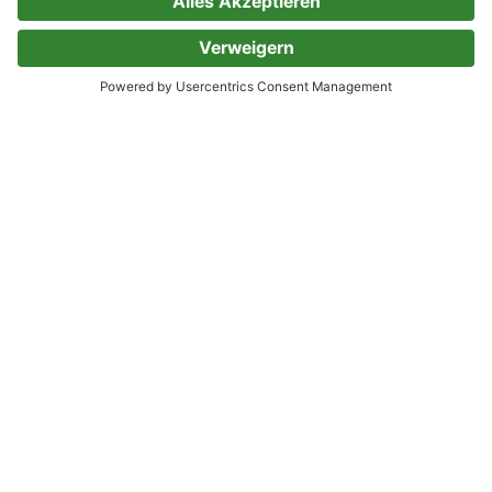
Der Brieffreund aus Svealand
Roman | Der neue Schweden-Roman von Frieda
Lamberti I Eine Geschichte über Freundschaft
und Familie, der perfekte Winterroman
Frieda Lamberti
4 Bewertungen
Haralds Mama
Roman. »Sarkastisch, messerscharf, entlarvend
und so klug erzählt.« Welt am Sonntag
Johanna Frid
6 Bewertungen
Junikinder
Zwei Schwestern, drei Leben - und unendlich