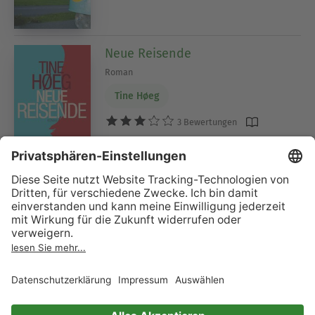
Neue Reisende
Roman
Tine Høeg
3 Bewertungen
Die Nacht der alten Feuer
Hanna Meretoja
4 Bewertungen