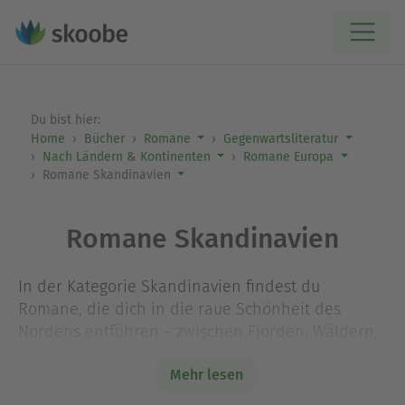
Du bist hier:
Home
Bücher
Romane
Gegenwartsliteratur
Nach Ländern & Kontinenten
Romane Europa
Romane Skandinavien
Romane Skandinavien
In der Kategorie Skandinavien findest du
Romane, die dich in die raue Schönheit des
Nordens entführen – zwischen Fjorden, Wäldern,
endlosen Sommertagen und langen
Mehr lesen
Winternächten. Diese Geschichten spielen in
Schweden, Norwegen, Dänemark oder Finnland