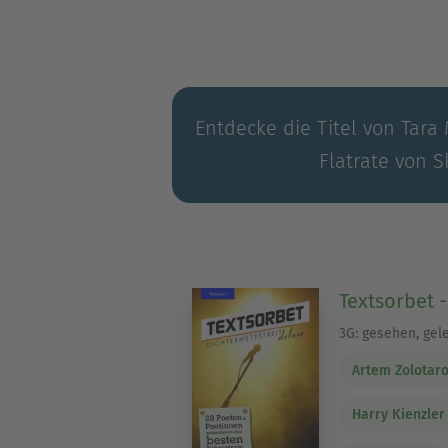
Entdecke die Titel von Tara 
Flatrate von S
Textsorbet 
3G: gesehen, gel
Artem Zolotar
Harry Kienzler