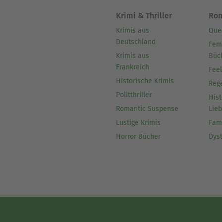
Krimi & Thriller
Ro
Krimis aus
Que
Deutschland
Fem
Krimis aus
Büc
Frankreich
Fee
Historische Krimis
Reg
Politthriller
Hist
Romantic Suspense
Lie
Lustige Krimis
Fam
Horror Bücher
Dys