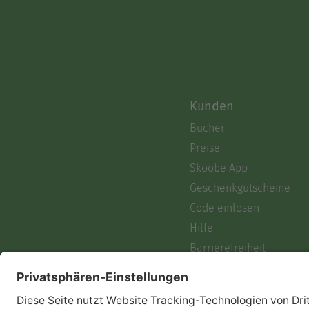
Kunden
Bücher
Preise
Skoobe App
Geschenkgutscheine
Code einlösen
Hilfe
Barrierefreiheit
Login
Skoobe liest