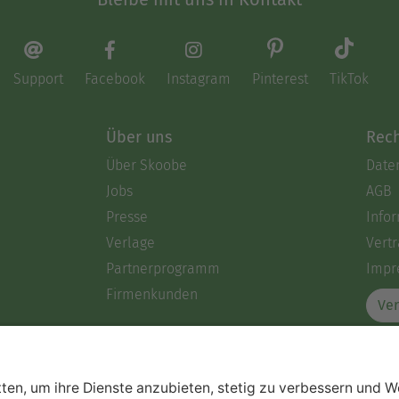
Support
Facebook
Instagram
Pinterest
TikTok
Über uns
Rech
Über Skoobe
Date
Jobs
AGB
Presse
Info
Verlage
Vertr
Partnerprogramm
Impr
Firmenkunden
Ver