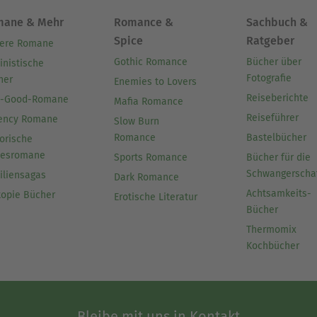
mane & Mehr
Romance &
Sachbuch &
Spice
Ratgeber
ere Romane
Gothic Romance
Bücher über
inistische
Fotografie
her
Enemies to Lovers
Reiseberichte
l-Good-Romane
Mafia Romance
Reiseführer
ency Romane
Slow Burn
Romance
Bastelbücher
orische
besromane
Sports Romance
Bücher für die
Schwangerscha
iliensagas
Dark Romance
Achtsamkeits-
topie Bücher
Erotische Literatur
Bücher
Thermomix
Kochbücher
Bleibe mit uns in Kontakt