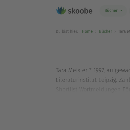
Bücher
Du bist hier:
Home
Bücher
Tara M
Tara Meister * 1997, aufgew
Literaturinstitut Leipzig. Z
Shortlist Wortmeldungen Fö
Bisher erschienen: »geschaf
Residenz, 2024).