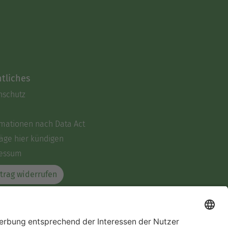
tliches
nschutz
rmationen nach Data Act
äge hier kündigen
essum
trag widerrufen