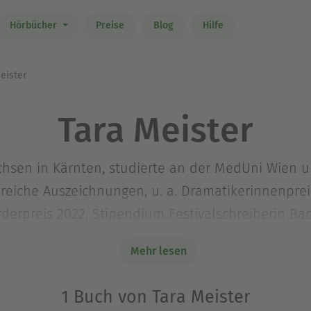
Hörbücher
Preise
Blog
Hilfe
eister
Tara Meister
achsen in Kärnten, studierte an der MedUni Wien
ahlreiche Auszeichnungen, u. a. Dramatikerinnenpre
rderpreis 2022, Stipendium Festivalschreiberin 
ft, Sonne« (Textsammlung, edition spoken script,
Mehr lesen
1 Buch von Tara Meister