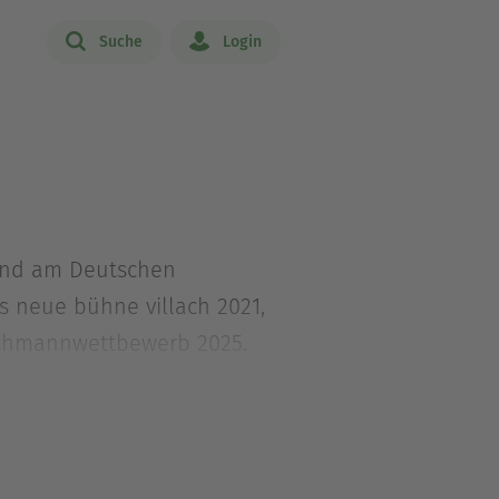
Suche
Login
 und am Deutschen
is neue bühne villach 2021,
Bachmannwettbewerb 2025.
 2023), »PROBEN« (Roman,