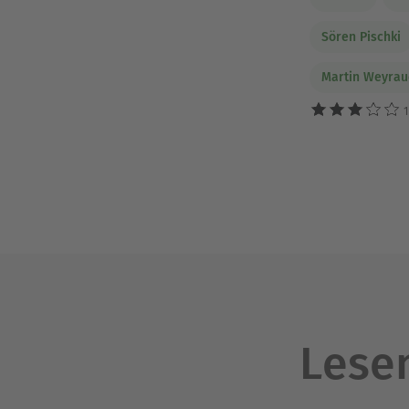
Sören Pischki
Martin Weyrau
1
Lesen