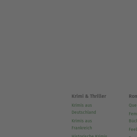
Krimi & Thriller
Ro
Krimis aus
Que
Deutschland
Fem
Krimis aus
Büc
Frankreich
Fee
Historische Krimis