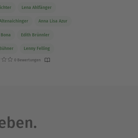
ichter
Lena Ahlfänger
Altenaichinger
Anna Lisa Azur
 Bona
Edith Brünnler
 Bühner
Lenny Felling
0 Bewertungen
leben.