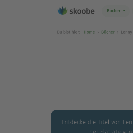
Bücher
Du bist hier:
Home
Bücher
Lenny 
Entdecke die Titel von Len
der Flatrate von