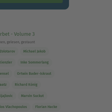
rbet - Volume 3
hen, gelesen, gestaunt
Zolotarov
Michael Jakob
Kienzler
Inke Sommerlang
ensel
Ortwin Bader-Iskraut
Raatz
Richard König
ijajlovic
Marvin Suckut
ios Vlachopoulos
Florian Hacke