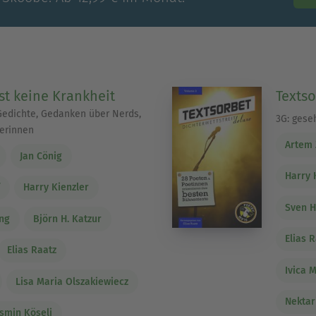
ist keine Krankheit
Textso
Gedichte, Gedanken über Nerds,
3G: gese
erinnen
Artem 
Jan Cönig
Harry 
f
Harry Kienzler
Sven H
ing
Björn H. Katzur
Elias 
Elias Raatz
Ivica M
Lisa Maria Olszakiewiecz
Nektar
smin Köseli