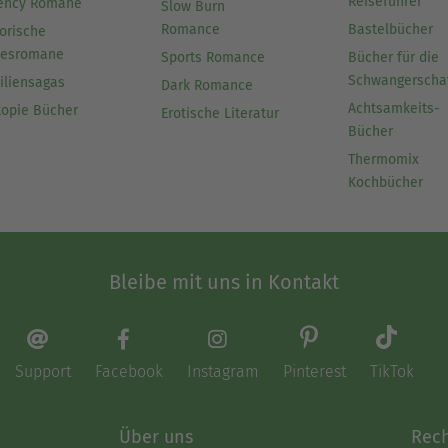
Reiseführer
ency Romane
Slow Burn
Romance
Bastelbücher
orische
besromane
Sports Romance
Bücher für die
Schwangerscha
iliensagas
Dark Romance
Achtsamkeits-
topie Bücher
Erotische Literatur
Bücher
Thermomix
Kochbücher
Bleibe mit uns in Kontakt
Support
Facebook
Instagram
Pinterest
TikTok
Über uns
Rech