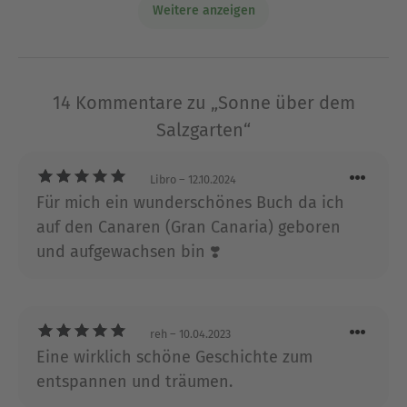
Weitere anzeigen
ganz dem Schreiben widmete. Sie wurde in der
Hölderlin-Stadt Tübingen geboren und wuchs in
Süddeutschland sowie in Frankreich auf. Ihr
Studium führte sie nach München und Florenz.
14 Kommentare zu „Sonne über dem
Heute lebt sie mit ihrem Mann in einem
Salzgarten“
idyllischen Dorf im Schwarzwald, Ausgangspunkt
zahlreicher Reisen in die ganze Welt. Die
herrlichen Landschaften, die sie dabei
Libro
– 12.10.2024
kennenlernt, finden sich als atmosphärische
Für mich ein wunderschönes Buch da ich
Kulisse in ihren Frauenromanen wieder.
auf den Canaren (Gran Canaria) geboren
und aufgewachsen bin ❣️
Ausblenden
reh
– 10.04.2023
Eine wirklich schöne Geschichte zum
entspannen und träumen.