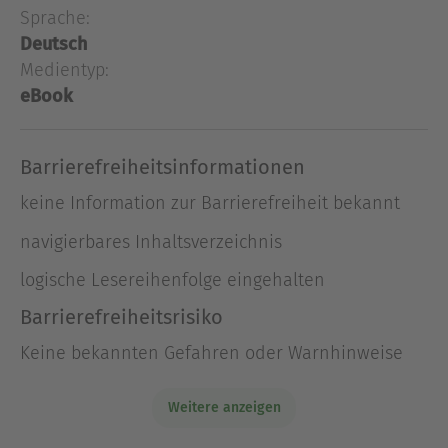
Detailkenntnis schildert Harbort diesen in der
Sprache:
deutschen Kriminalgeschichte einzigartigen Fall.
Deutsch
Medientyp:
eBook
Über Stephan Harbort
Stephan Harbort, Jahrgang 1964, ist
Kriminalhauptkommissar und führender
Barrierefreiheitsinformationen
Serienmordexperte. Er sprach mit mehr als 50
Serienmördern, entwickelte international
keine Information zur Barrierefreiheit bekannt
angewandte Fahndungsmethoden zur
navigierbares Inhaltsverzeichnis
Überführung von Gewalttätern und ist
Fachberater bei TV-Dokumentationen und Krimi-
logische Lesereihenfolge eingehalten
Serien. Stephan Harbort lebt in Düsseldorf.
Barrierefreiheitsrisiko
Ausblenden
Keine bekannten Gefahren oder Warnhinweise
Weitere anzeigen