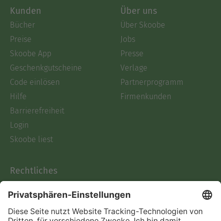
Kunden
Über uns
Bücher
Über Skoobe
Preise
Jobs
Skoobe App
Presse
Geschenkgutscheine
Verlage
Code einlösen
Partnerprogramm
Hilfe
Firmenkunden
Barrierefreiheit
Login
Skoobe liest
Rechtliches
Datenschutz
AGB
Informationen nach Data