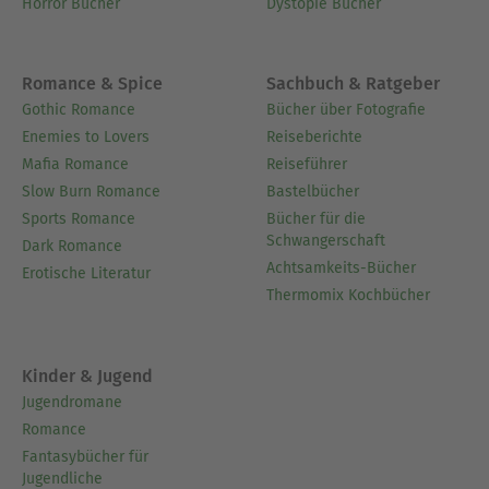
Horror Bücher
Dystopie Bücher
Romance & Spice
Sachbuch & Ratgeber
Gothic Romance
Bücher über Fotografie
Enemies to Lovers
Reiseberichte
Mafia Romance
Reiseführer
Slow Burn Romance
Bastelbücher
Sports Romance
Bücher für die
Schwangerschaft
Dark Romance
Achtsamkeits-Bücher
Erotische Literatur
Thermomix Kochbücher
Kinder & Jugend
Jugendromane
Romance
Fantasybücher für
Jugendliche