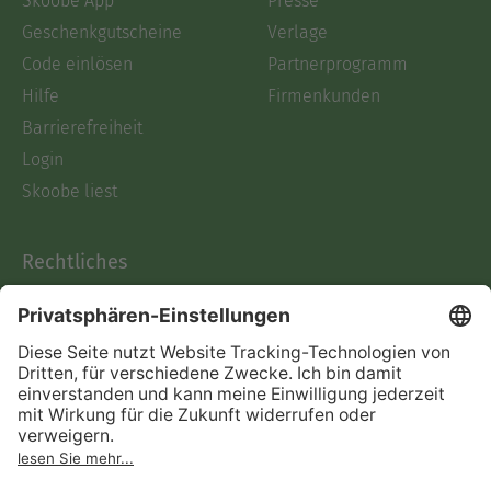
Skoobe App
Presse
Geschenkgutscheine
Verlage
Code einlösen
Partnerprogramm
Hilfe
Firmenkunden
Barrierefreiheit
Login
Skoobe liest
Rechtliches
Datenschutz
AGB
Informationen nach Data
Act
Verträge hier kündigen
Impressum