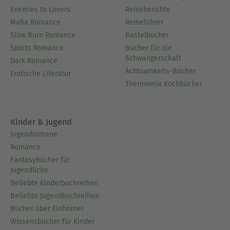
Enemies to Lovers
Reiseberichte
Mafia Romance
Reiseführer
Slow Burn Romance
Bastelbücher
Sports Romance
Bücher für die
Schwangerschaft
Dark Romance
Achtsamkeits-Bücher
Erotische Literatur
Thermomix Kochbücher
Kinder & Jugend
Jugendromane
Romance
Fantasybücher für
Jugendliche
Beliebte Kinderbuchreihen
Beliebte Jugendbuchreihen
Bücher über Einhörner
Wissensbücher für Kinder