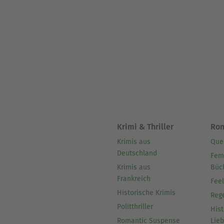
Krimi & Thriller
Ro
Krimis aus
Que
Deutschland
Fem
Krimis aus
Büc
Frankreich
Fee
Historische Krimis
Reg
Politthriller
Hist
Romantic Suspense
Lie