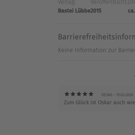
Verlag:
Veröffentlicht:
Dr
Liebenden wird unvermutet 
Bastei Lübbe
2015
ca.
Schwiegertochter vom Hof zu 
Barrierefreiheitsinfo
Keine Information zur Barrie
DESAS
– 15.03.2026
Zum Glück ist Oskar auch wie