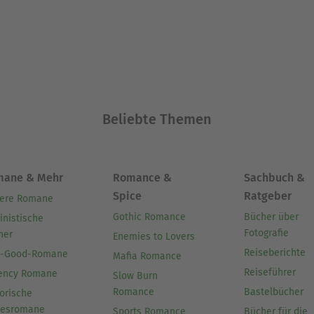
Beliebte Themen
mane & Mehr
Romance &
Sachbuch &
Spice
Ratgeber
ere Romane
Gothic Romance
Bücher über
inistische
Fotografie
her
Enemies to Lovers
Reiseberichte
l-Good-Romane
Mafia Romance
Reiseführer
ency Romane
Slow Burn
Romance
Bastelbücher
orische
besromane
Sports Romance
Bücher für die