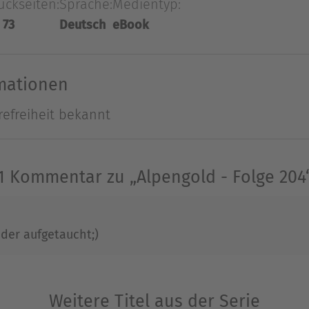
uckseiten:
Sprache:
Medientyp:
gelüftet, und von da an wendet sich Lisas Glück
 73
Deutsch
eBook
vertreiben, ist Philomena jedes Mittel recht ...
Ausblenden
rmationen
refreiheit bekannt
1 Kommentar zu „Alpengold - Folge 204
der aufgetaucht;)
Weitere Titel aus der Serie