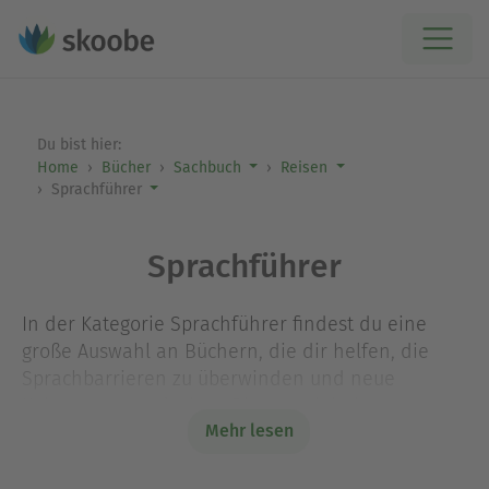
Du bist hier:
Home
Bücher
Sachbuch
Reisen
Sprachführer
Sprachführer
In der Kategorie Sprachführer findest du eine
große Auswahl an Büchern, die dir helfen, die
Sprachbarrieren zu überwinden und neue
Kulturen zu entdecken. Diese praktischen
Mehr lesen
Begleiter bieten nicht nur nützliches Vokabular
und grammatikalische Grundlagen, sondern auch
kulturelle Einblicke, die deinen Aufenthalt im