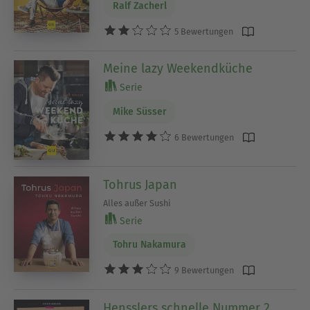
Ralf Zacherl
5 Bewertungen
Meine lazy Weekendküche
Serie
Mike Süsser
6 Bewertungen
Tohrus Japan
Alles außer Sushi
Serie
Tohru Nakamura
9 Bewertungen
Hensslers schnelle Nummer 2