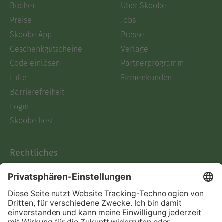
Bücher
Über Skoobe
Preise
Jobs
Skoobe App
Presse
Geschenkgutscheine
Verlage
Code einlösen
Partnerprogramm
Hilfe
Firmenkunden
Barrierefreiheit
Login
Skoobe liest
Rechtliches
Datenschutz
AGB
Informationen nach Data
Act
Verträge hier kündigen