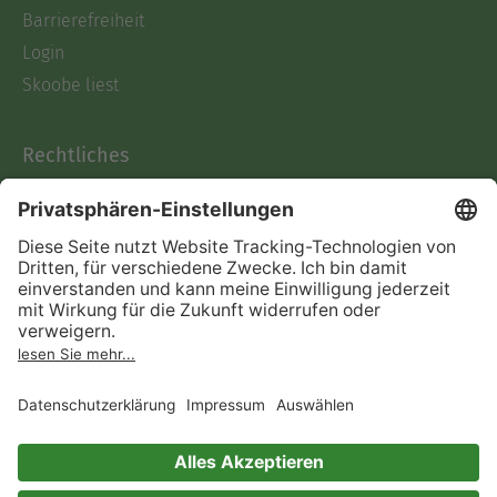
Barrierefreiheit
Login
Skoobe liest
Rechtliches
Datenschutz
AGB
Informationen nach Data
Act
Verträge hier kündigen
Impressum
Vertrag widerrufen
Immer ein gutes Buch