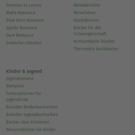
Enemies to Lovers
Reiseberichte
Mafia Romance
Reiseführer
Slow Burn Romance
Bastelbücher
Sports Romance
Bücher für die
Schwangerschaft
Dark Romance
Achtsamkeits-Bücher
Erotische Literatur
Thermomix Kochbücher
Kinder & Jugend
Jugendromane
Romance
Fantasybücher für
Jugendliche
Beliebte Kinderbuchreihen
Beliebte Jugendbuchreihen
Bücher über Einhörner
Wissensbücher für Kinder