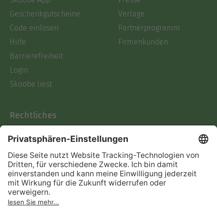
Geschenkgutscheine
Verlage
Code einlösen
Partnerprogramm
Hilfe
Firmenkunden
Barrierefreiheit
Login
Skoobe liest
Rechtliches
Datenschutz
AGB
Informationen nach Data
Act
Verträge hier kündigen
Impressum
Vertrag widerrufen