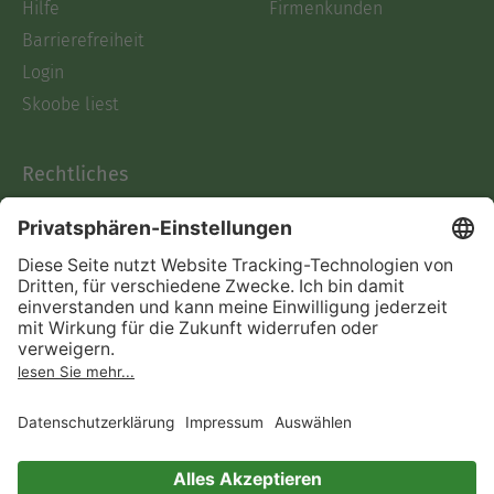
Hilfe
Firmenkunden
Barrierefreiheit
Login
Skoobe liest
Rechtliches
Datenschutz
AGB
Informationen nach Data
Act
Verträge hier kündigen
Impressum
Vertrag widerrufen